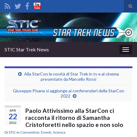
Atti
il
Search for:
mod
di
rice
STIC Star Trek News
Attiv
la
navig
Alla StarCon le novità di Star Trek in tv e al cinema
presentate da Marcello Rossi
Giuseppe Pisana si aggiunge ai conferenzieri della StarCon
2022
Paolo Attivissimo alla StarCon ci
APR
22
racconta il ritorno di Samantha
2022
Cristoforetti nello spazio e non solo
Di
STIC
in
Convention
,
Eventi
,
Scienza