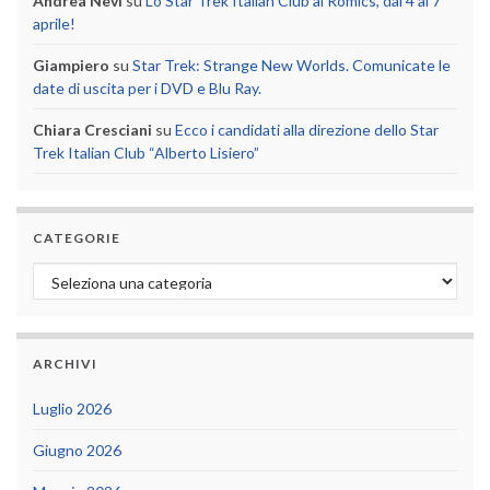
Andrea Nevi
su
Lo Star Trek Italian Club al Romics, dal 4 al 7
aprile!
Giampiero
su
Star Trek: Strange New Worlds. Comunicate le
date di uscita per i DVD e Blu Ray.
Chiara Cresciani
su
Ecco i candidati alla direzione dello Star
Trek Italian Club “Alberto Lisiero”
CATEGORIE
Categorie
ARCHIVI
Luglio 2026
Giugno 2026