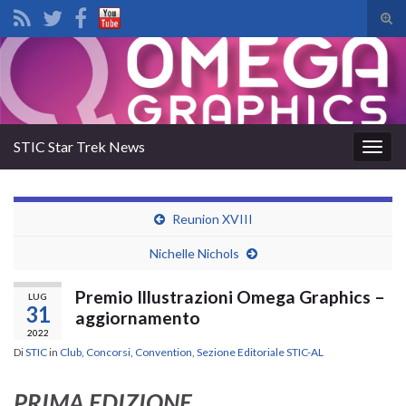
Atti
il
Search for:
mod
di
rice
STIC Star Trek News
Attiv
la
navig
Reunion XVIII
Nichelle Nichols
Premio Illustrazioni Omega Graphics –
LUG
31
aggiornamento
2022
Di
STIC
in
Club
,
Concorsi
,
Convention
,
Sezione Editoriale STIC-AL
PRIMA EDIZIONE