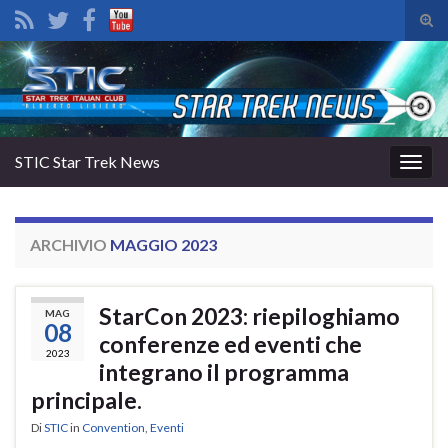
Atti
il
Search for:
mod
di
rice
STIC Star Trek News
Attiv
la
navig
ARCHIVIO
MAGGIO 2023
StarCon 2023: riepiloghiamo
MAG
08
conferenze ed eventi che
2023
integrano il programma
principale.
Di
STIC
in
Convention
,
Eventi