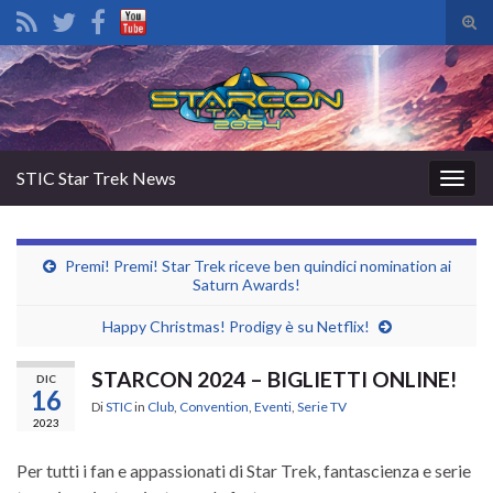
Atti
il
Search for:
mod
di
rice
STIC Star Trek News
Attiv
la
navig
Premi! Premi! Star Trek riceve ben quindici nomination ai
Saturn Awards!
Happy Christmas! Prodigy è su Netflix!
STARCON 2024 – BIGLIETTI ONLINE!
DIC
16
Di
STIC
in
Club
,
Convention
,
Eventi
,
Serie TV
2023
Per tutti i fan e appassionati di Star Trek, fantascienza e serie