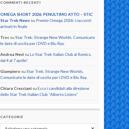
COMMENTI RECENTI
OMEGA SHORT 2026: PENULTIMO ATTO – STIC
Star Trek News
su
Premio Omega 2026: i racconti
arrivati in finale
Troc
su
Star Trek: Strange New Worlds. Comunicate
le date di uscita per i DVD e Blu Ray.
Andrea Nevi
su
Lo Star Trek Italian Club al Romics,
dal 4 al 7 aprile!
Giampiero
su
Star Trek: Strange New Worlds.
Comunicate le date di uscita per i DVD e Blu Ray.
Chiara Cresciani
su
Ecco i candidati alla direzione
dello Star Trek Italian Club “Alberto Lisiero”
CATEGORIE
Categorie