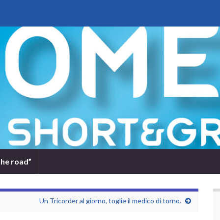
the road”
Un Tricorder al giorno, toglie il medico di torno.