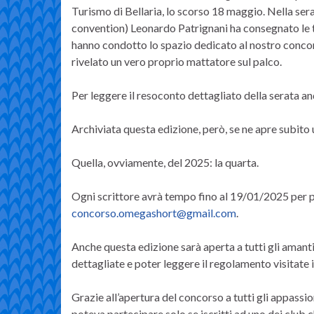
Turismo di Bellaria, lo scorso 18 maggio. Nella serat
convention) Leonardo Patrignani ha consegnato le t
hanno condotto lo spazio dedicato al nostro concors
rivelato un vero proprio mattatore sul palco.
Per leggere il resoconto dettagliato della serata and
Archiviata questa edizione, però, se ne apre subito u
Quella, ovviamente, del 2025: la quarta.
Ogni scrittore avrà tempo fino al 19/01/2025 per po
concorso.omegashort@gmail.com
.
Anche questa edizione sarà aperta a tutti gli amanti
dettagliate e poter leggere il regolamento visitate i
Grazie all’apertura del concorso a tutti gli appassio
poteva partecipare solo se iscritti ad uno dei club 