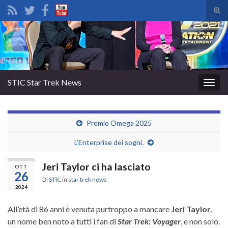
Atti
il
Search for:
mod
di
rice
STIC Star Trek News
Attiv
la
navig
Premio Omega 2025
L’Enterprise dei sogni.
Jeri Taylor ci ha lasciato
OTT
26
Di
STIC
in
star trek news
2024
All’età di 86 anni è venuta purtroppo a mancare
Jeri Taylor
,
un nome ben noto a tutti i fan di
Star Trek: Voyager
, e non solo.