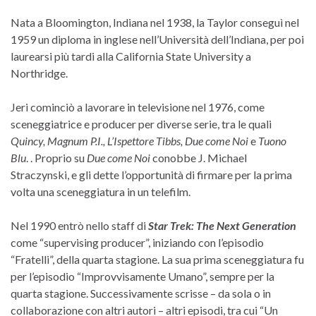
Nata a Bloomington, Indiana nel 1938, la Taylor conseguì nel
1959 un diploma in inglese nell’Università dell’Indiana, per poi
laurearsi più tardi alla California State University a
Northridge.
Jeri cominciò a lavorare in televisione nel 1976, come
sceneggiatrice e producer per diverse serie, tra le quali
Quincy, Magnum P.I., L’Ispettore Tibbs, Due come Noi
e
Tuono
Blu
. . Proprio su
Due come Noi
conobbe J. Michael
Straczynski, e gli dette l’opportunità di firmare per la prima
volta una sceneggiatura in un telefilm.
Nel 1990 entrò nello staff di
Star Trek: The Next Generation
come “supervising producer”, iniziando con l’episodio
“Fratelli”, della quarta stagione. La sua prima sceneggiatura fu
per l’episodio “Improvvisamente Umano”, sempre per la
quarta stagione. Successivamente scrisse – da sola o in
collaborazione con altri autori – altri episodi, tra cui “Un