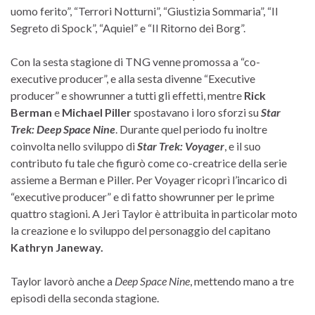
uomo ferito”, “Terrori Notturni”, “Giustizia Sommaria”, “Il
Segreto di Spock”, “Aquiel” e “Il Ritorno dei Borg”.
Con la sesta stagione di TNG venne promossa a “co-
executive producer”, e alla sesta divenne “Executive
producer” e showrunner a tutti gli effetti, mentre
Rick
Berman
e
Michael Piller
spostavano i loro sforzi su
Star
Trek: Deep Space Nine
. Durante quel periodo fu inoltre
coinvolta nello sviluppo di
Star Trek: Voyager
, e il suo
contributo fu tale che figurò come co-creatrice della serie
assieme a Berman e Piller. Per Voyager ricoprì l’incarico di
“executive producer” e di fatto showrunner per le prime
quattro stagioni. A Jeri Taylor è attribuita in particolar moto
la creazione e lo sviluppo del personaggio del capitano
Kathryn Janeway.
Taylor lavorò anche a
Deep Space Nine
, mettendo mano a tre
episodi della seconda stagione.