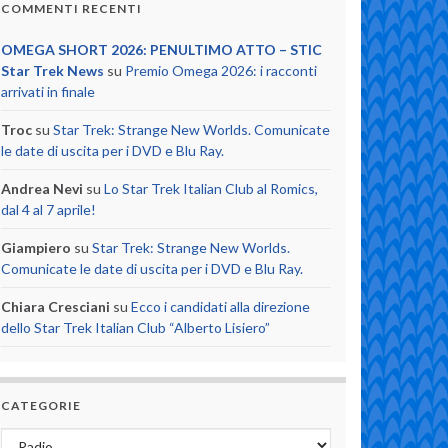
COMMENTI RECENTI
OMEGA SHORT 2026: PENULTIMO ATTO – STIC
Star Trek News
su
Premio Omega 2026: i racconti
arrivati in finale
Troc
su
Star Trek: Strange New Worlds. Comunicate
le date di uscita per i DVD e Blu Ray.
Andrea Nevi
su
Lo Star Trek Italian Club al Romics,
dal 4 al 7 aprile!
Giampiero
su
Star Trek: Strange New Worlds.
Comunicate le date di uscita per i DVD e Blu Ray.
Chiara Cresciani
su
Ecco i candidati alla direzione
dello Star Trek Italian Club “Alberto Lisiero”
CATEGORIE
Categorie