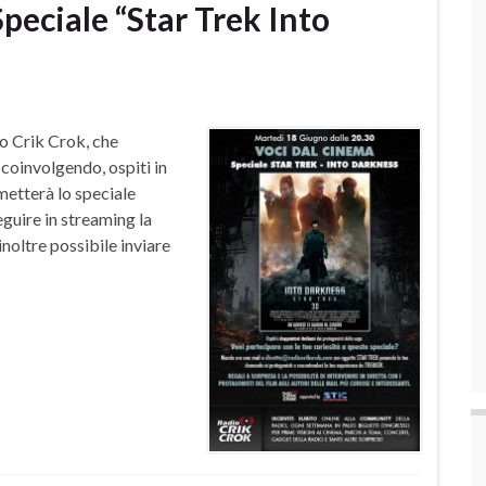
peciale “Star Trek Into
io Crik Crok, che
 coinvolgendo, ospiti in
smetterà lo speciale
eguire in streaming la
noltre possibile inviare