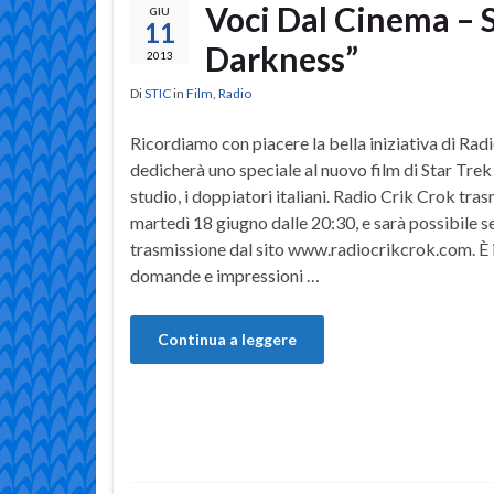
Voci Dal Cinema – S
GIU
11
Darkness”
2013
Di
STIC
in
Film
,
Radio
Ricordiamo con piacere la bella iniziativa di Rad
dedicherà uno speciale al nuovo film di Star Trek
studio, i doppiatori italiani. Radio Crik Crok tra
martedì 18 giugno dalle 20:30, e sarà possibile s
trasmissione dal sito www.radiocrikcrok.com. È i
domande e impressioni …
Continua a leggere