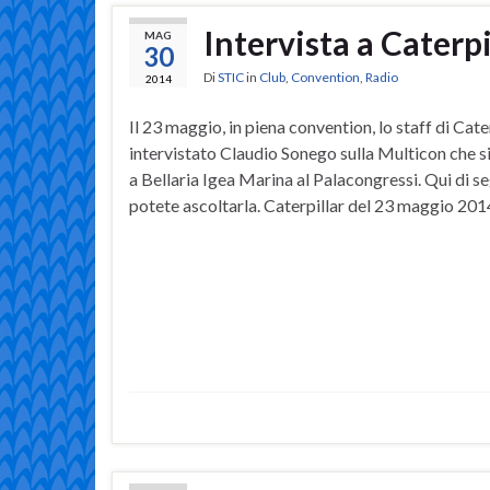
Intervista a Caterp
MAG
30
Di
STIC
in
Club
,
Convention
,
Radio
2014
Il 23 maggio, in piena convention, lo staff di Cate
intervistato Claudio Sonego sulla Multicon che s
a Bellaria Igea Marina al Palacongressi. Qui di s
potete ascoltarla. Caterpillar del 23 maggio 2