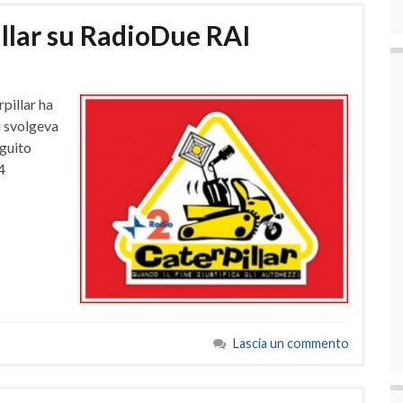
illar su RadioDue RAI
rpillar ha
i svolgeva
eguito
014
Lascia un commento