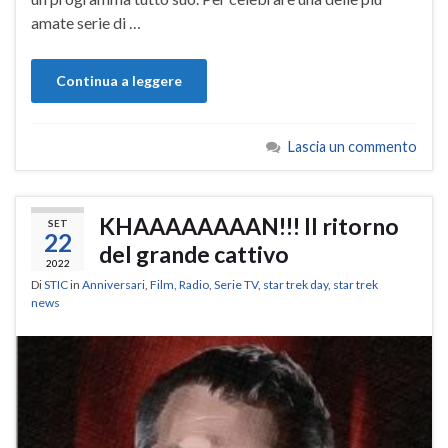
amate serie di …
Continua a leggere
Lascia un commento
KHAAAAAAAAN!!! Il ritorno
SET
22
del grande cattivo
2022
Di
STIC
in
Anniversari
,
Film
,
Radio
,
Serie TV
,
star trek day
,
star trek
news