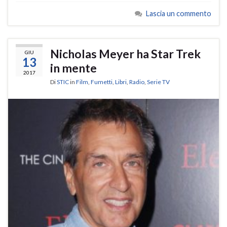
Lascia un commento
Nicholas Meyer ha Star Trek
GIU
13
in mente
2017
Di
STIC
in
Film
,
Fumetti
,
Libri
,
Radio
,
Serie TV