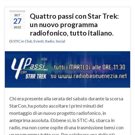
Quattro passi con Star Trek:
SET
27
un nuovo programma
2022
radiofonico, tutto italiano.
Di
STIC
in
Club
,
Eventi
,
Radio
,
Social
Chi era presente alla serata del sabato durante la scorsa
StarCon, ha potuto ascoltare i primi minuti del
montaggio di un nuovo progetto radiofonico, in
anteprima assoluta. Ebbene sì, lo STIC-AL sbarca in
radio, ma non come ospite di una trasmissione bensì con
un programma tutto suo. Per celebrare una delle più