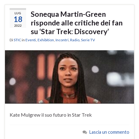
Sonequa Martin-Green
LUG
18
risponde alle critiche dei fan
2022
su ‘Star Trek: Discovery’
Di
STIC
in
Eventi
,
Exhibition
,
Incontri
,
Radio
,
Serie TV
Kate Mulgrew il suo futuro in Star Trek
Lascia un commento