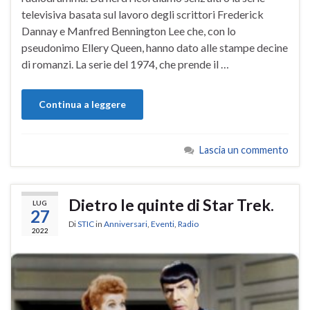
televisiva basata sul lavoro degli scrittori Frederick
Dannay e Manfred Bennington Lee che, con lo
pseudonimo Ellery Queen, hanno dato alle stampe decine
di romanzi. La serie del 1974, che prende il …
Continua a leggere
Lascia un commento
Dietro le quinte di Star Trek.
LUG
27
Di
STIC
in
Anniversari
,
Eventi
,
Radio
2022