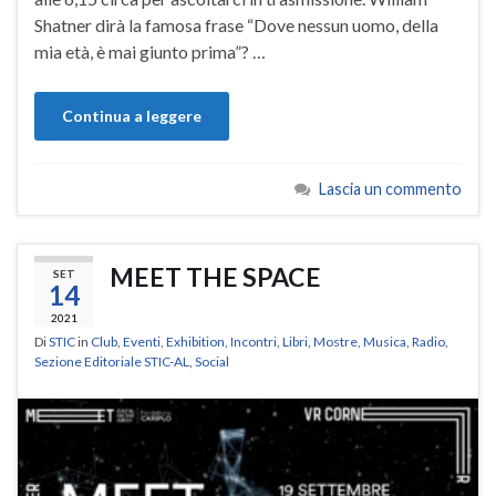
Shatner dirà la famosa frase “Dove nessun uomo, della
mia età, è mai giunto prima”? …
Continua a leggere
Lascia un commento
MEET THE SPACE
SET
14
2021
Di
STIC
in
Club
,
Eventi
,
Exhibition
,
Incontri
,
Libri
,
Mostre
,
Musica
,
Radio
,
Sezione Editoriale STIC-AL
,
Social