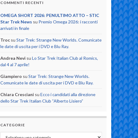
COMMENTI RECENTI
OMEGA SHORT 2026: PENULTIMO ATTO – STIC
Star Trek News
su
Premio Omega 2026: i racconti
arrivati in finale
Troc
su
Star Trek: Strange New Worlds. Comunicate
le date di uscita per i DVD e Blu Ray.
Andrea Nevi
su
Lo Star Trek Italian Club al Romics,
dal 4 al 7 aprile!
Giampiero
su
Star Trek: Strange New Worlds.
Comunicate le date di uscita per i DVD e Blu Ray.
Chiara Cresciani
su
Ecco i candidati alla direzione
dello Star Trek Italian Club “Alberto Lisiero”
CATEGORIE
Categorie