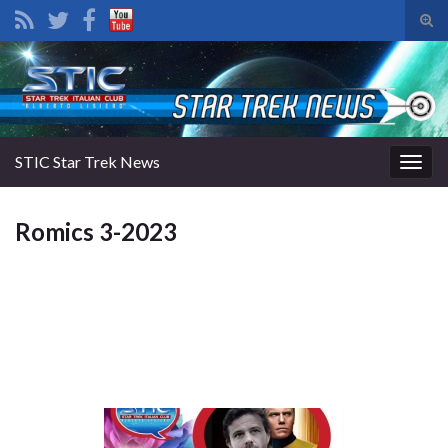
Atti
il
Search for:
mod
di
rice
STIC Star Trek News
Attiv
la
navig
Romics 3-2023