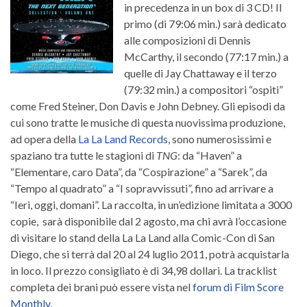
in precedenza in un box di 3 CD! Il
primo (di 79:06 min.) sarà dedicato
alle composizioni di Dennis
McCarthy, il secondo (77:17 min.) a
quelle di Jay Chattaway e il terzo
(79:32 min.) a compositori “ospiti”
come Fred Steiner, Don Davis e John Debney. Gli episodi da
cui sono tratte le musiche di questa nuovissima produzione,
ad opera della
La La Land Records
, sono numerosissimi e
spaziano tra tutte le stagioni di
TNG
: da “Haven” a
“Elementare, caro Data”, da “Cospirazione” a “Sarek”, da
“Tempo al quadrato” a “I sopravvissuti”, fino ad arrivare a
“Ieri, oggi, domani”. La raccolta, in un’edizione limitata a 3000
copie, sarà disponibile dal 2 agosto, ma chi avrà l’occasione
di visitare lo stand della La La Land alla Comic-Con di San
Diego, che si terrà dal 20 al 24 luglio 2011, potrà acquistarla
in loco. Il prezzo consigliato è di 34,98 dollari. La tracklist
completa dei brani può essere vista nel
forum di Film Score
Monthly
.