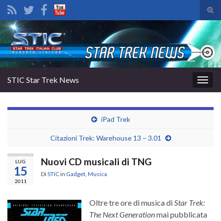
Atti
il
Search for:
mod
di
rice
STIC Star Trek News
Attiv
la
navig
iPad Trek
Citazioni Trek: Warehouse 13 – 3.01
Nuovi CD musicali di TNG
LUG
15
Di
STIC
in
Gadget
,
Musica
2011
Oltre tre ore di musica di
Star Trek:
The Next Generation
mai pubblicata