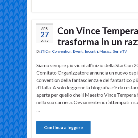
Con Vince Tempera i
APR
27
trasforma in un raz
2019
Di
STIC
in
Convention
,
Eventi
,
Incontri
,
Musica
,
Serie TV
Siamo sempre più vicini all’inizio della StarCon 20
Comitato Organizzatore annuncia un nuovo ospit
convention della fantascienza e del fantastico p
d’Italia. A solo leggerne la biografia c’è da resta
aperta per quello che il Maestro Vince Tempera 
nella sua carriera. Ovviamente noi ‘attempati’ ri
…
Continua a leggere