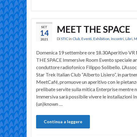
MEET THE SPACE
SET
14
Di
STIC
in
Club
,
Eventi
,
Exhibition
,
Incontri
,
Libri
,
M
2021
Domenica 19 settembre ore 18.30Aperitivo V
THE SPACE Immersive Room Evento speciale an
conduttore radiofonico Filippo Solibello. L’Asso
Star Trek Italian Club “Alberto Lisiero”, in partne
MeetCafé, promuove un aperitivo con le pietanz
prelibate servite sulla mitica Enterprise mentre n
Immersiva sarà possibile vivere le installazioni I
(un)known …
Continua a leggere