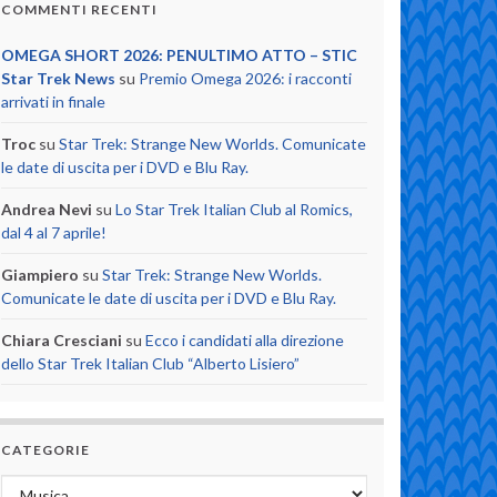
COMMENTI RECENTI
OMEGA SHORT 2026: PENULTIMO ATTO – STIC
Star Trek News
su
Premio Omega 2026: i racconti
arrivati in finale
Troc
su
Star Trek: Strange New Worlds. Comunicate
le date di uscita per i DVD e Blu Ray.
Andrea Nevi
su
Lo Star Trek Italian Club al Romics,
dal 4 al 7 aprile!
Giampiero
su
Star Trek: Strange New Worlds.
Comunicate le date di uscita per i DVD e Blu Ray.
Chiara Cresciani
su
Ecco i candidati alla direzione
dello Star Trek Italian Club “Alberto Lisiero”
CATEGORIE
Categorie