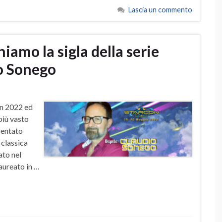
Lascia un commento
iamo la sigla della serie
io Sonego
on 2022 ed
più vasto
sentato
 classica
ato nel
Laureato in …