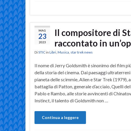
Il compositore di S
MAG
23
raccontato in un’o
2023
Di
STIC
in
Libri
,
Musica
,
star trek news
Il nome di Jerry Goldsmith è sinonimo dei film più
della storia del cinema. Dai paesaggi ultraterreni 
pianeta delle scimmie, Alien e Star Trek (1979), a
battaglia di Patton, generale d’acciaio, Quelli del
Pablo e Rambo, alle storie avvincenti di Chinato
Instinct, il talento di Goldsmith non …
Continua a leggere