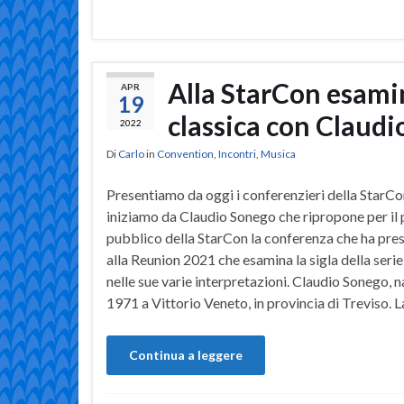
Alla StarCon esamin
APR
19
classica con Claud
2022
Di
Carlo
in
Convention
,
Incontri
,
Musica
Presentiamo da oggi i conferenzieri della StarC
iniziamo da Claudio Sonego che ripropone per il 
pubblico della StarCon la conferenza che ha pre
alla Reunion 2021 che esamina la sigla della serie
nelle sue varie interpretazioni. Claudio Sonego, n
1971 a Vittorio Veneto, in provincia di Treviso. 
Continua a leggere