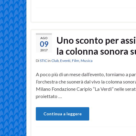
Uno sconto per assi
AGO
09
la colonna sonora s
2017
Di
STIC
in
Club
,
Eventi
,
Film
,
Musica
A poco più di un mese dall’evento, torniamo a par
l’orchestra che suonerà dal vivo la colonna sonora
Milano Fondazione Cariplo “La Verdi” nelle serate
proiettato …
Continua a leggere