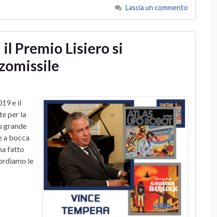
Lascia un commento
l Premio Lisiero si
zomissile
19 e il
e per la
iù grande
re a bocca
ha fatto
cordiamo le