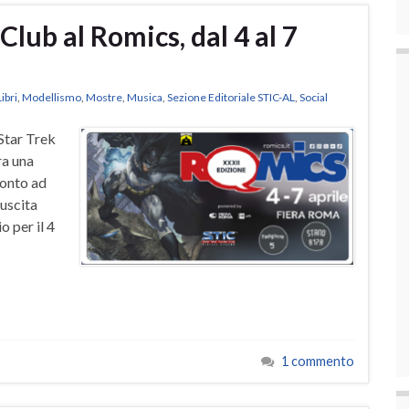
 Club al Romics, dal 4 al 7
Libri
,
Modellismo
,
Mostre
,
Musica
,
Sezione Editoriale STIC-AL
,
Social
 Star Trek
ra una
ronto ad
’uscita
o per il 4
1 commento