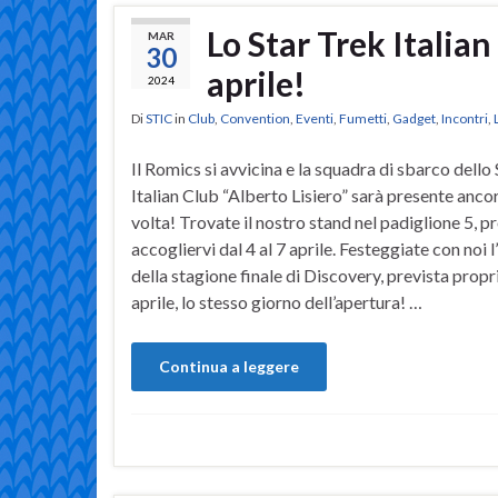
Lo Star Trek Italian
MAR
30
aprile!
2024
Di
STIC
in
Club
,
Convention
,
Eventi
,
Fumetti
,
Gadget
,
Incontri
,
Il Romics si avvicina e la squadra di sbarco dello
Italian Club “Alberto Lisiero” sarà presente anco
volta! Trovate il nostro stand nel padiglione 5, p
accogliervi dal 4 al 7 aprile. Festeggiate con noi l
della stagione finale di Discovery, prevista propri
aprile, lo stesso giorno dell’apertura! …
Continua a leggere