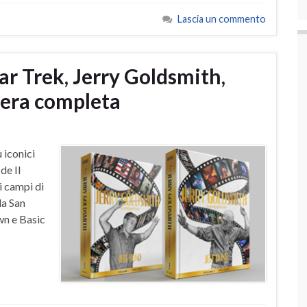
Lascia un commento
tar Trek, Jerry Goldsmith,
pera completa
 iconici
de Il
i campi di
la San
wn e Basic