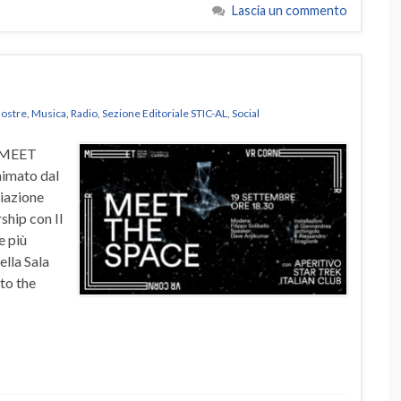
Lascia un commento
ostre
,
Musica
,
Radio
,
Sezione Editoriale STIC-AL
,
Social
R MEET
imato dal
ciazione
rship con Il
e più
ella Sala
nto the