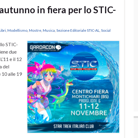
unno in fiera per lo STIC-
Libri
,
Modellismo
,
Mostre
,
Musica
,
Sezione Editoriale STIC-AL
,
Social
llo STIC-
tiene due
L’11 e il 12
a del
 10 alle 19