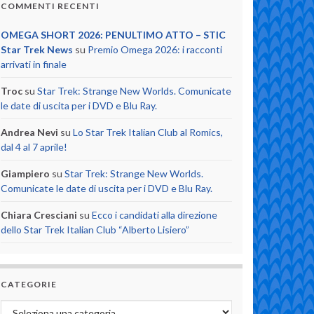
COMMENTI RECENTI
OMEGA SHORT 2026: PENULTIMO ATTO – STIC
Star Trek News
su
Premio Omega 2026: i racconti
arrivati in finale
Troc
su
Star Trek: Strange New Worlds. Comunicate
le date di uscita per i DVD e Blu Ray.
Andrea Nevi
su
Lo Star Trek Italian Club al Romics,
dal 4 al 7 aprile!
Giampiero
su
Star Trek: Strange New Worlds.
Comunicate le date di uscita per i DVD e Blu Ray.
Chiara Cresciani
su
Ecco i candidati alla direzione
dello Star Trek Italian Club “Alberto Lisiero”
CATEGORIE
Categorie