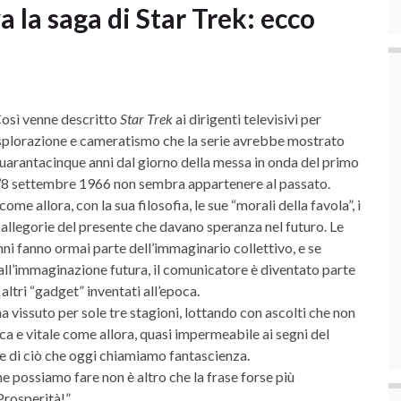
 la saga di Star Trek: ecco
Così venne descritto
Star Trek
ai dirigenti televisivi per
esplorazione e cameratismo che la serie avrebbe mostrato
quarantacinque anni dal giorno della messa in onda del primo
l’8 settembre 1966 non sembra appartenere al passato.
ome allora, con la sua filosofia, le sue “morali della favola”, i
 allegorie del presente che davano speranza nel futuro. Le
ni fanno ormai parte dell’immaginario collettivo, e se
all’immaginazione futura, il comunicatore è diventato parte
altri “gadget” inventati all’epoca.
a vissuto per sole tre stagioni, lottando con ascolti che non
a e vitale come allora, quasi impermeabile ai segni del
e di ciò che oggi chiamiamo fantascienza.
che possiamo fare non è altro che la frase forse più
Prosperità!”