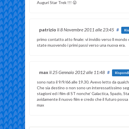
Auguri Star Trek !!! 😛
patrizio
il
8 Novembre 2011
alle 23:45
#
Ri
primo contatto atto finale: vi invidio verso ll mondo
state muovendo i primi passi verso una nuova era.
max
il
25 Gennaio 2012
alle 11:48
#
Rispondi
sono nato il 9/9/66 alle 19.30. Avevo letto da qualche
Che sia destino o non sono un interessatissimo segu
stagioni ed i film di ST nonche’ Galactica, Spazio, 
avidamente il nuovo film e credo che il futuro poss
max