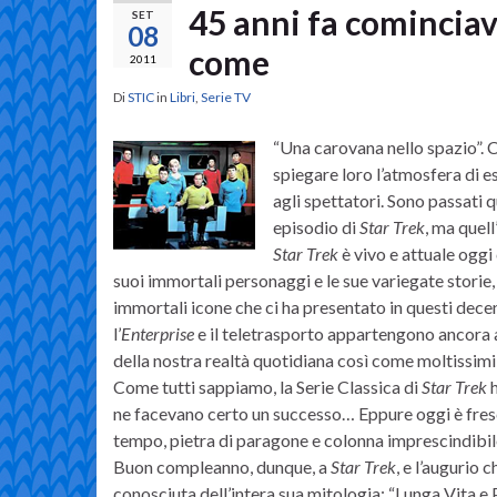
45 anni fa cominciava
SET
08
come
2011
Di
STIC
in
Libri
,
Serie TV
“Una carovana nello spazio”. 
spiegare loro l’atmosfera di 
agli spettatori. Sono passati 
episodio di
Star Trek
, ma quel
Star Trek
è vivo e attuale oggi c
suoi immortali personaggi e le sue variegate storie,
immortali icone che ci ha presentato in questi decen
l’
Enterprise
e il teletrasporto appartengono ancora 
della nostra realtà quotidiana così come moltissimi 
Come tutti sappiamo, la Serie Classica di
Star Trek
h
ne facevano certo un successo… Eppure oggi è fresc
tempo, pietra di paragone e colonna imprescindibil
Buon compleanno, dunque, a
Star Trek
, e l’augurio 
conosciuta dell’intera sua mitologia: “Lunga Vita e 