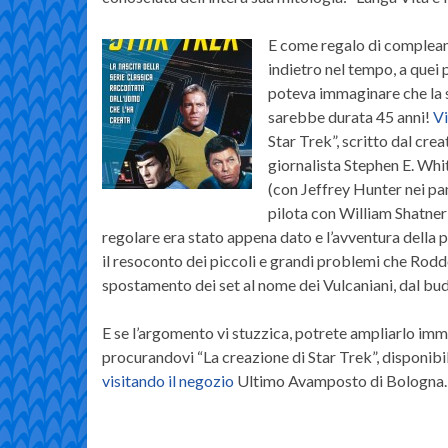
E come regalo di complean
indietro nel tempo, a que
poteva immaginare che la 
sarebbe durata 45 anni!
Vi
Star Trek”, scritto dal cre
giornalista Stephen E. Whit
(con Jeffrey Hunter nei pan
pilota con William Shatner e
regolare era stato appena dato e l’avventura della 
il resoconto dei piccoli e grandi problemi che Rodd
spostamento dei set al nome dei Vulcaniani, dal bud
E se l’argomento vi stuzzica, potrete ampliarlo imm
procurandovi “La creazione di Star Trek”, disponibil
visitando il negozio
Ultimo Avamposto di Bologna.