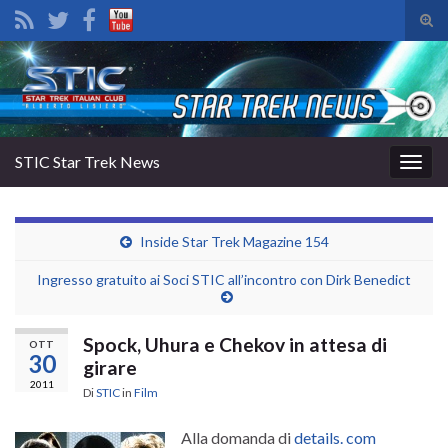
Atti
il
Search for:
mod
di
rice
STIC Star Trek News
Attiv
la
navig
Inside Star Trek Magazine 154
Ingresso gratuito ai Soci STIC all’incontro con Dirk Benedict
Spock, Uhura e Chekov in attesa di
OTT
30
girare
2011
Di
STIC
in
Film
Alla domanda di
details. com