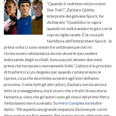
“Quando ti vedremo nel prossimo
Star Trek
?”, Zachary Quinto,
interprete del giovane Spock, ha
dichiarato “Il pubblico lo saprà
quando mi vedrà andare in giro con le
sopracciglia rasate. È la cosa più
fastidiosa dell’interpretare Spock: la
prima volta ci sono volute tre settimane perché mi
ricrescessero abbastanza da non doverle nascondere
indossando degli occhiali. Sono passati almeno due mesi
prima che tornassero nuovamente folte.” L’attore è in procinto
di trasferirsi a Los Angeles per quando cominceranno le
riprese, cosa che dovrebbe avvenire agli inizi dell’anno
prossimo. Come tutti gli altri attori, Zachary non ha ancora
letto la sceneggiatura, ma è sicuro che si tratti di una storia
fantastica, visto che gli autori sono gli stessi del primo film e
l’entusiasmo non è scemato. Su
Hero Complex
ha inoltre
detto: “Mi aspetta una grande sequenza d’azione per cui mi
devo preparare fisicamente. Per questo mi sto allenando per