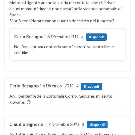
Molto intrigante anche la storia raccontata, che chiarisce
alcuni momenti rimasti non narrati nella vicenda personale di
Spock.
Si può considerare canon quanto descritto nel fumetto?
Carlo Recagno
il
6 Dicembre 2011
#
Rispondi
No, fino a prova contraria sono “canon” soltanto film e
telefilm.
Carlo Recagno
il
6 Dicembre 2011
#
Rispondi
Ah, i bei tempi della Editoriale Corno. Giovane. mi sento
giovane! 😉
Claudio Signorini
il
7 Dicembre 2011
#
Rispondi
Aiuto! Ho girato 6 edicole a Padova e 5 a Milano (compresa la