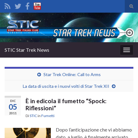
Atti
il
Search for:
mod
di
rice
STIC Star Trek News
Attiv
la
navig
Star Trek Online: Call to Arms
La data di uscita e i nuovi volti di Star Trek XII
È in edicola il fumetto “Spock:
DIC
05
Riflessioni”
2011
Di
STIC
in
Fumetti
Dopo l’anticipazione che vi abbiamo
dato a luglio, è finalmente arrivato