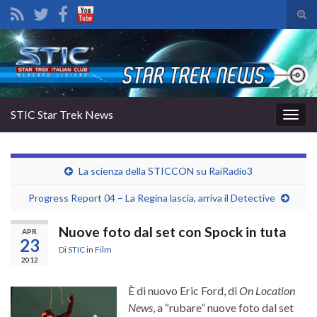
Atti
il
Search for:
mod
di
rice
STIC Star Trek News
Attiv
la
navig
La scienza della STICCON su RaiRadio3
Progress Report 04 – La Regina lascia, arriva il Detective
Nuove foto dal set con Spock in tuta
APR
23
Di
STIC
in
Film
2012
È di nuovo Eric Ford, di
On Location
News
, a “rubare” nuove foto dal set