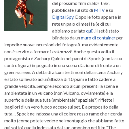
del prossimo film di
Star Trek
,
pubblicate sul sito di
MTV
e su
Digital Spy
. Dopo le foto apparse in
rete un paio di mesi fa (e di cui
abbiamo parlato
qui
), il set è stato
blindato da un
muro di container
per
impedire nuove incursioni dei fotografi, ma evidentemente
non è servito a fermare i
trekarazzi
! Anche questa volta il
protagonista è Zachary Quinto nei panni di Spock (con la sua
controfigura) impegnato in una scena d’azione di fronte a un
green-screen. A detta di alcuni testimoni della scena Zachary
è stato sollevato ad un’altezza di 10 piani e fatto cadere a
grande velocità. Sempre secondo alcuni presenti la scena è
ambientata in un vulcano (non Vulcano, ovviamente) e la
superficie della sua tuta (ambientale? spaziale?) riflette i
bagliori di un vero fuoco acceso sul set. E a proposito della
tuta… Spock ne indossa una di colore rosso rame che ricorda
molto (come potete vedere nel montaggio che abbiamo fatto
qui sotto) quella indossata dal suo omonimo nel film “The