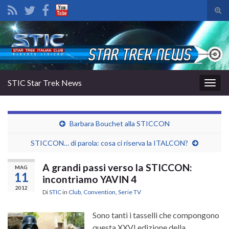
Atti
il
Search for:
mod
di
rice
STIC Star Trek News
Attiv
la
navig
Barbara Bouchet alla STICCON
STICCON… di parola: cosa ci riserva la ITALCON?
A grandi passi verso la STICCON:
MAG
11
incontriamo YAVIN 4
2012
Di
STIC
in
Club
,
Convention
,
Serie TV
Sono tanti i tasselli che compongono
questa XXVI edizione della