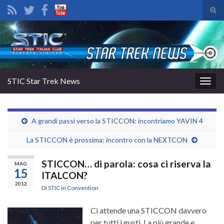
Atti
il
Search for:
mod
di
rice
STIC Star Trek News
Attiv
la
navig
A grandi passi verso la STICCON: incontriamo YAVIN 4
La STICCON è prossima: incontro con la NEXTCON
STICCON… di parola: cosa ci riserva la
MAG
15
ITALCON?
2012
Di
STIC
in
Convention
Ci attende una STICCON davvero
per tutti i gusti. La più grande e