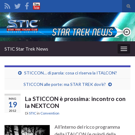
Atti
il
Search for:
mod
di
rice
STIC Star Trek News
Attiv
la
navig
STICCON… di parola: cosa ci riserva la ITALCON?
STICCON alle porte: ma STAR TREK dov’è?
La STICCON è prossima: incontro con
MAG
19
la NEXTCON
2012
Di
STIC
in
Convention
All’interno del ricco programma
della ITALCON (e quindi della