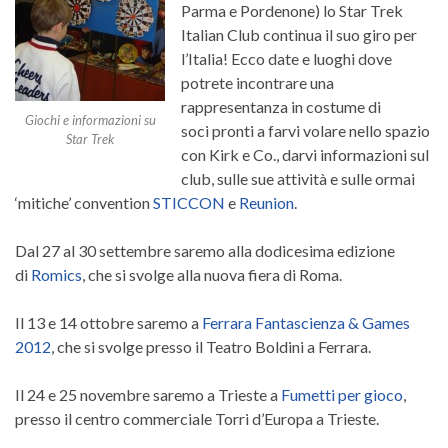
Parma e Pordenone) lo Star Trek
Italian Club continua il suo giro per
l’Italia! Ecco date e luoghi dove
potrete incontrare una
rappresentanza in costume di
Giochi e informazioni su
soci pronti a farvi volare nello spazio
Star Trek
con Kirk e Co., darvi informazioni sul
club, sulle sue attività e sulle ormai
‘mitiche’ convention
STICCON
e
Reunion
.
Dal 27 al 30 settembre saremo alla dodicesima edizione
di
Romics
, che si svolge alla nuova fiera di Roma.
Il 13 e 14 ottobre saremo a
Ferrara Fantascienza & Games
2012
, che si svolge presso il Teatro Boldini a Ferrara.
Il 24 e 25 novembre saremo a Trieste a
Fumetti per gioco
,
presso il centro commerciale Torri d’Europa a Trieste.