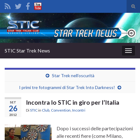
Atti
il
Search for:
mod
di
rice
STIC Star Trek News
Attiv
la
navig
Star Trek nell’oscurità
I primi tre fotogrammi di Star Trek Into Darkness!
Incontra lo STIC in giro per l’Italia
SET
26
Di
STIC
in
Club
,
Convention
,
Incontri
2012
Dopo i successi delle partecipazioni
alle recenti fiere (come Milano,