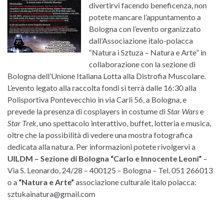
divertirvi facendo beneficenza, non
potete mancare l’appuntamento a
Bologna con l’evento organizzato
dall’Associazione italo-polacca
“Natura i Sztuza – Natura e Arte” in
collaborazione con la sezione di
Bologna dell’Unione Italiana Lotta alla Distrofia Muscolare.
L’evento legato alla raccolta fondi si terrà dalle 16:30 alla
Polisportiva Pontevecchio in via Carli 56, a Bologna, e
prevede la presenza di cosplayers in costume di
Star Wars
e
Star Trek
, uno spettacolo interattivo, buffet, lotteria e musica,
oltre che la possibilità di vedere una mostra fotografica
dedicata alla natura. Per informazioni potete rivolgervi a
UILDM – Sezione di Bologna “Carlo e Innocente Leoni”
–
Via S. Leonardo, 24/28 – 400125 – Bologna – Tel. 051 266013
o a
“Natura e Arte”
associazione culturale italo polacca:
sztukainatura@gmail.com