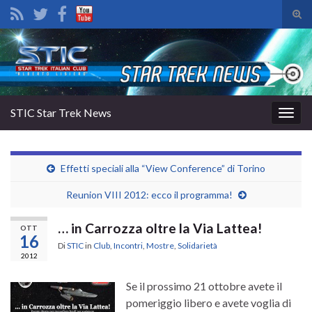
Atti
il
Search for:
mod
di
rice
STIC Star Trek News
Attiv
la
navig
Effetti speciali alla “View Conference” di Torino
Reunion VIII 2012: ecco il programma!
… in Carrozza oltre la Via Lattea!
OTT
16
Di
STIC
in
Club
,
Incontri
,
Mostre
,
Solidarietà
2012
Se il prossimo 21 ottobre avete il
pomeriggio libero e avete voglia di