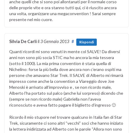
anche quelli che si sono poi allontanati per il normale corso
delle proprie vite e ora stanno tutti qui, ci è riuscito ancora
una volta, organizzare una megaconvention ! Sarai sempre
presente nel mio cuore.
Silvia De Carli
il
3 Gennaio 2013
#
Rispondi
Quanti ricordi mi sono venuti in mente col SALVE! Da diversi
anni non sono più socia STIC ma ho ancora la mia tessera
(sotto il 1000). La mia prima convention è stata quella di
Nichelino: forse la più bella dove ancora non c’erano ospiti ma
persone che amavano Star Trek. Il SALVE di Alberto mi rimarrà
impresso come anche la convention a Viareggio dove Joe
Menoski è arrivato all’improvviso e , se non ricordo male,
Alberto l’ha portato sul palco (anche lui sorpreso) dicendo che
(sempre se non ricordo male) Gabriella non l’aveva
riconosciuto e aveva fatto pagare il biglietto d’ingresso 🙂
Ricordo il mio stupore nel trovare qualcuno in Italia fan di Star
Trek, sicuramente ci sono altri “vecchi” soci che hanno iniziato
la lettera inidirizzata ad Alberto con le parole “Allora non sono