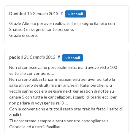
Davide
il
15 Gennaio 2013
#
Rispondi
Grazie Alberto per aver realizzato il mio sogno (la foto con
Shatner) e i sogni di tante persone.
Grazie di cuore.
paolo
il
21 Gennaio 2013
#
Rispondi
Non ci conoscevamo personalmente, ma ti avevo visto 100
volte alle conventions …
Non ci sono abbastanza ringraziamenti per aver portato la
saga al livello degli ultimi anni anche in Italia, perchè i più
vecchi sanno cos’era seguire next generation di notte su
canale 5 con tutte le cancellazioni, i cambi di orario ecc. per
non parlare di voyager su rai 3 …
Con le conventions e tutto il resto star trek ha fatto il salto di
qualità …
Ti ricorderemo sempre e tante sentite condoglianze a
Gabriella ed a tutti i familiari.