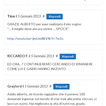
Tino
il
5 Gennaio 2013
#
Rispondi
GRAZIE ALBERTO per aver realizzato il mio sogno:
“… il meglio deve ancora venire … SPOCK”
http://youtu.be/-ijmUm8BVfk?t=7m1s
RICCARDO F.
il
5 Gennaio 2013
#
Rispondi
ED ORA…? CONTINUEREMO CERCANDO DI RIMANERE
COME LUI E GABRI HANNO INIZIATO.
Graylord
il
5 Gennaio 2013
#
Rispondi
Addio alberto, mi ricordo ragazzino che ti ponevo 100
domande ingenue sul mondo di star trek alle prime sticcon, ci
lasci un vuoto. Hai migliorato la vita di tutti noi, grazie.