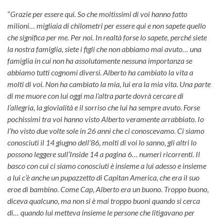
“
Grazie per essere qui. So che moltissimi di voi hanno fatto
milioni… migliaia di chilometri per essere qui e non sapete quello
che significa per me. Per noi. In realtà forse lo sapete, perché siete
la nostra famiglia, siete i figli che non abbiamo mai avuto… una
famiglia in cui non ha assolutamente nessuna importanza se
abbiamo tutti cognomi diversi. Alberto ha cambiato la vita a
molti di voi. Non ha cambiato la mia, lui era la mia vita. Una parte
di me muore con lui oggi ma l’altra parte dovrà cercare di
l’allegria, la giovialità e il sorriso che lui ha sempre avuto. Forse
pochissimi tra voi hanno visto Alberto veramente arrabbiato. Io
l’ho visto due volte sole in 26 anni che ci conoscevamo. Ci siamo
conosciuti il 14 giugno dell’86, molti di voi lo sanno, gli altri lo
possono leggere sull’Inside 14 a pagina 6… numeri ricorrenti. Il
basco con cui ci siamo conosciuti è insieme a lui adesso e insieme
a lui c’è anche un pupazzetto di Capitan America, che era il suo
eroe di bambino. Come Cap, Alberto era un buono. Troppo buono,
diceva qualcuno, ma non si è mai troppo buoni quando si cerca
di… quando lui metteva insieme le persone che litigavano per