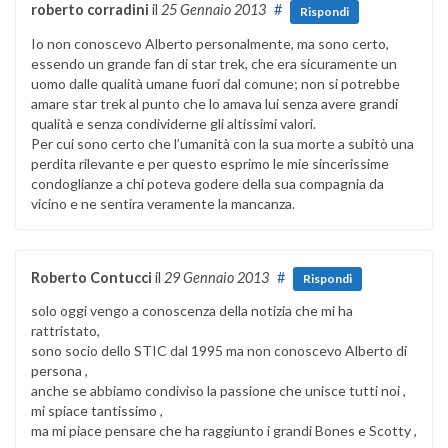
roberto corradini
il
25 Gennaio 2013
#
Rispondi
Io non conoscevo Alberto personalmente, ma sono certo,
essendo un grande fan di star trek, che era sicuramente un
uomo dalle qualità umane fuori dal comune; non si potrebbe
amare star trek al punto che lo amava lui senza avere grandi
qualità e senza condividerne gli altissimi valori.
Per cui sono certo che l’umanità con la sua morte a subitò una
perdita rilevante e per questo esprimo le mie sincerissime
condoglianze a chi poteva godere della sua compagnia da
vicino e ne sentira veramente la mancanza.
Roberto Contucci
il
29 Gennaio 2013
#
Rispondi
solo oggi vengo a conoscenza della notizia che mi ha
rattristato,
sono socio dello STIC dal 1995 ma non conoscevo Alberto di
persona ,
anche se abbiamo condiviso la passione che unisce tutti noi ,
mi spiace tantissimo ,
ma mi piace pensare che ha raggiunto i grandi Bones e Scotty ,