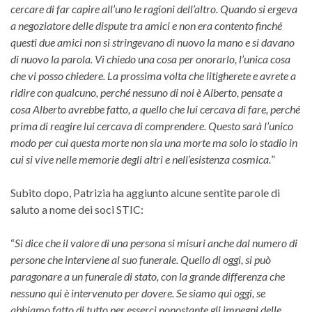
cercare di far capire all’uno le ragioni dell’altro. Quando si ergeva
a negoziatore delle dispute tra amici e non era contento finché
questi due amici non si stringevano di nuovo la mano e si davano
di nuovo la parola. Vi chiedo una cosa per onorarlo, l’unica cosa
che vi posso chiedere. La prossima volta che litigherete e avrete a
ridire con qualcuno, perché nessuno di noi è Alberto, pensate a
cosa Alberto avrebbe fatto, a quello che lui cercava di fare, perché
prima di reagire lui cercava di comprendere. Questo sarà l’unico
modo per cui questa morte non sia una morte ma solo lo stadio in
cui si vive nelle memorie degli altri e nell’esistenza cosmica.
”
Subito dopo, Patrizia ha aggiunto alcune sentite parole di
saluto a nome dei soci STIC:
“
Si dice che il valore di una persona si misuri anche dal numero di
persone che interviene al suo funerale. Quello di oggi, si può
paragonare a un funerale di stato, con la grande differenza che
nessuno qui è intervenuto per dovere. Se siamo qui oggi, se
abbiamo fatto di tutto per esserci nonostante gli impegni delle