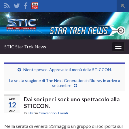
Atti
il
Search for:
mod
di
rice
STIC Star Trek News
Attiv
la
navig
Niente pesce. Approvato il menù della STICCON.
La sesta stagione di The Next Generation in Blu-ray in arrivo a
settembre
Dai soci per i soci: uno spettacolo alla
APR
12
STICCON.
2014
Di
STIC
in
Convention
,
Eventi
Nella serata di venerdì 23 maggio un gruppo di soci porta sul