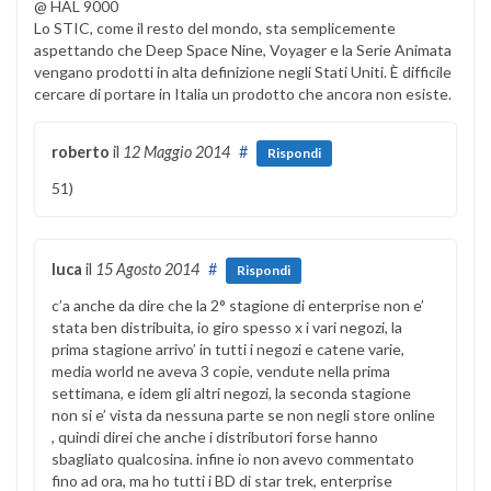
@ HAL 9000
Lo STIC, come il resto del mondo, sta semplicemente
aspettando che Deep Space Nine, Voyager e la Serie Animata
vengano prodotti in alta definizione negli Stati Uniti. È difficile
cercare di portare in Italia un prodotto che ancora non esiste.
roberto
il
12 Maggio 2014
#
Rispondi
51)
luca
il
15 Agosto 2014
#
Rispondi
c’a anche da dire che la 2° stagione di enterprise non e’
stata ben distribuita, io giro spesso x i vari negozi, la
prima stagione arrivo’ in tutti i negozi e catene varie,
media world ne aveva 3 copie, vendute nella prima
settimana, e idem gli altri negozi, la seconda stagione
non si e’ vista da nessuna parte se non negli store online
, quindi direi che anche i distributori forse hanno
sbagliato qualcosina. infine io non avevo commentato
fino ad ora, ma ho tutti i BD di star trek, enterprise