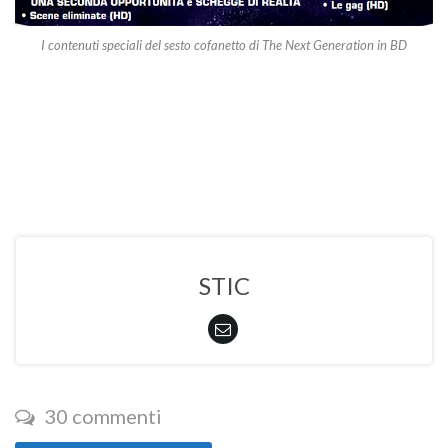
I contenuti speciali del sesto cofanetto di The Next Generation in BD
STIC
30 commenti