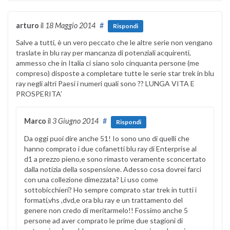
arturo
il
18 Maggio 2014
#
Rispondi
Salve a tutti, è un vero peccato che le altre serie non vengano
traslate in blu ray per mancanza di potenziali acquirenti,
ammesso che in Italia ci siano solo cinquanta persone (me
compreso) disposte a completare tutte le serie star trek in blu
ray negli altri Paesi i numeri quali sono ?? LUNGA VITA E
PROSPERITA’
Marco
il
3 Giugno 2014
#
Rispondi
Da oggi puoi dire anche 51! Io sono uno di quelli che
hanno comprato i due cofanetti blu ray di Enterprise al
d1 a prezzo pieno,e sono rimasto veramente sconcertato
dalla notizia della sospensione. Adesso cosa dovrei farci
con una collezione dimezzata? Li uso come
sottobicchieri? Ho sempre comprato star trek in tutti i
formati,vhs ,dvd,e ora blu ray e un trattamento del
genere non credo di meritarmelo!! Fossimo anche 5
persone ad aver comprato le prime due stagioni di