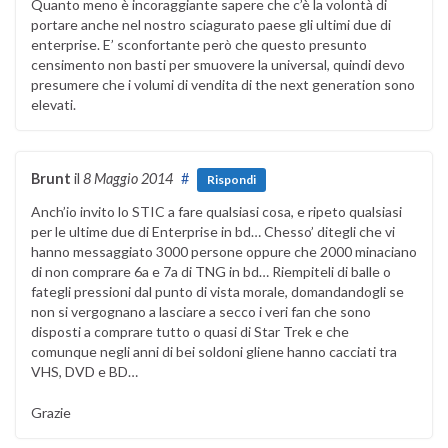
Quanto meno è incoraggiante sapere che c’è la volontà di
portare anche nel nostro sciagurato paese gli ultimi due di
enterprise. E’ sconfortante però che questo presunto
censimento non basti per smuovere la universal, quindi devo
presumere che i volumi di vendita di the next generation sono
elevati.
Brunt
il
8 Maggio 2014
#
Rispondi
Anch’io invito lo STIC a fare qualsiasi cosa, e ripeto qualsiasi
per le ultime due di Enterprise in bd… Chesso’ ditegli che vi
hanno messaggiato 3000 persone oppure che 2000 minaciano
di non comprare 6a e 7a di TNG in bd… Riempiteli di balle o
fategli pressioni dal punto di vista morale, domandandogli se
non si vergognano a lasciare a secco i veri fan che sono
disposti a comprare tutto o quasi di Star Trek e che
comunque negli anni di bei soldoni gliene hanno cacciati tra
VHS, DVD e BD…
Grazie