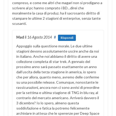
compreso, e come me altri che magari non si prodigano a
scrivere al pc hanno comprato i BD…direi che
moralmente la casa di produz. ha il sacrosanto diritto di
stampare le ultime 2 stagioni di enterprise, senza tante
scusanti.
Mad
il
16 Agosto 2014
#
Rispondi
Appoggio sulla questione morale. Le due ultime
stagioni devono assolutamente uscire anche da noi
in italiano. Anche noi abbiamo il diritto di avere una
collezione completa di star trek. A gennaio del
prossimo anno sarà passato esattamente un anno
dall’uscita della terza stagione in america, io spero
che per allora, quanto meno, avremo delle conferme
su una possibile release. Comunque, nonostante le
rassicurazioni, ancora non ci sono avvisi di preordine
per la settima e ultima stagione di TNG in blu ray, al
contrario del mercato americano. Arriverà davvero il
3 dicembre? Io lo spero, almeno questa
soddisfazione e fatica la potremo felicemente
archiviare in attesa che le sperenze per Deep Space