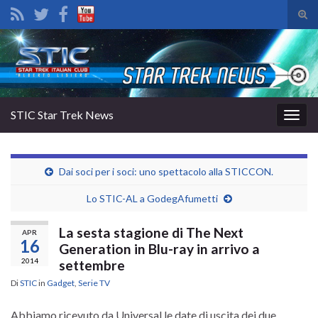
Atti
il
Search for:
mod
di
rice
STIC Star Trek News
Attiv
la
navig
Dai soci per i soci: uno spettacolo alla STICCON.
Lo STIC-AL a GodegAfumetti
La sesta stagione di The Next
APR
16
Generation in Blu-ray in arrivo a
2014
settembre
Di
STIC
in
Gadget
,
Serie TV
Abbiamo ricevuto da Universal le date di uscita dei due