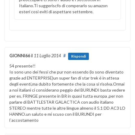
Italiano.Ti suggeriscfo di comperarlo su amazon
esteri cosi eviti di aspettare settembre.
GIONNI66
il
11 Luglio 2014
#
Rispondi
54 presente!!
Io sono uno dei fessi che pur non essendo (lo sono diventato
grazie ad ENTERPRISE)un super fan di star trek é in attesa
degli eventi,ma dubito fortemente che la cosa si risolva.Ormai
a noi italiani ci considerano peggio del BURUNDI basta vedere
per es. FRINGE presente in BR in quasi tutta europa ,per non
parlare di BATTLESTAR GALACTICA con audio italiano
STEREO mentre tutte le altre limgue almeno il 5.1 DD AC3 LO
HANNO.un saluto e mi scuso con il BURUNDI per
l`accostamento