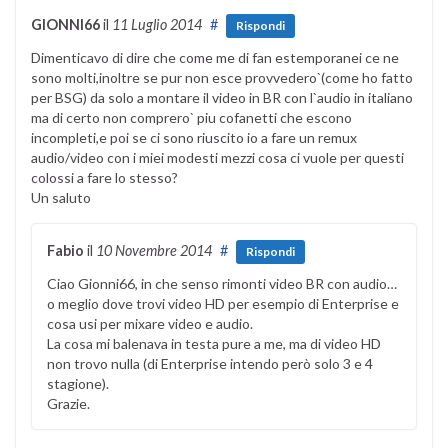
GIONNI66
il
11 Luglio 2014
#
Rispondi
Dimenticavo di dire che come me di fan estemporanei ce ne
sono molti,inoltre se pur non esce provvedero`(come ho fatto
per BSG) da solo a montare il video in BR con l`audio in italiano
ma di certo non comprero` piu cofanetti che escono
incompleti,e poi se ci sono riuscito io a fare un remux
audio/video con i miei modesti mezzi cosa ci vuole per questi
colossi a fare lo stesso?
Un saluto
Fabio
il
10 Novembre 2014
#
Rispondi
Ciao Gionni66, in che senso rimonti video BR con audio…
o meglio dove trovi video HD per esempio di Enterprise e
cosa usi per mixare video e audio.
La cosa mi balenava in testa pure a me, ma di video HD
non trovo nulla (di Enterprise intendo però solo 3 e 4
stagione).
Grazie.