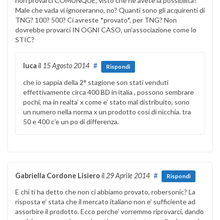
non provarci COMUNQUE, visto che ne avete la possibilità?
Male che vada vi ignoreranno, no? Quanti sono gli acquirenti di
TNG? 100? 500? Ci avreste *provato*, per TNG? Non
dovrebbe provarci IN OGNI CASO, un’associazione come lo
STIC?
luca
il
15 Agosto 2014
#
Rispondi
che io sappia della 2° stagione son stati venduti
effettivamente circa 400 BD in italia , possono sembrare
pochi, ma in realta’ x come e’ stato mal distribuito, sono
un numero nella norma x un prodotto cosi di nicchia. tra
50 e 400 c’e un po di differenza.
Gabriella Cordone Lisiero
il
29 Aprile 2014
#
Rispondi
E chi ti ha detto che non ci abbiamo provato, robersonic? La
risposta e’ stata che il mercato italiano non e’ sufficiente ad
assorbire il prodotto. Ecco perche’ vorremmo riprovarci, dando