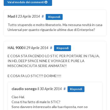
Vai al modulo dei commenti
Mad
il
23 Aprile 2014
#
Rispondi
Tutto stupendo e molto liberatorio. Ma nessuna novità in casa
Universal per quanto riguarda le ultime due di Enterprise?
HAL 9000
il
29 Aprile 2014
#
Rispondi
E COSA STA FACENDO LO STIC PER PORTARE IN ITALIA,
IN HD, DEEP SPACE NINE E VOYAGER E PURE LA
MISCONOSCIUTA SERIE ANIMATA?!
E COSA FA LO STIC??? DORME!!!!
claudio sonego
il
30 Aprile 2014
#
Rispondi
Ciao Hal.
Cosa ti ha fatto di male lo STIC?
Sono davvero interessato alla tua risposta, non so