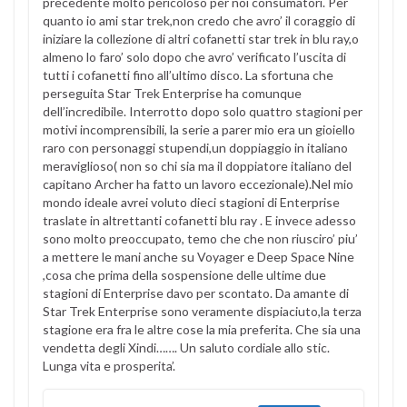
precedente molto pericoloso per noi consumatori. Per
quanto io ami star trek,non credo che avro’ il coraggio di
iniziare la collezione di altri cofanetti star trek in blu ray,o
almeno lo faro’ solo dopo che avro’ verificato l’uscita di
tutti i cofanetti fino all’ultimo disco. La sfortuna che
perseguita Star Trek Enterprise ha comunque
dell’incredibile. Interrotto dopo solo quattro stagioni per
motivi incomprensibili, la serie a parer mio era un gioiello
raro con personaggi stupendi,un doppiaggio in italiano
meraviglioso( non so chi sia ma il doppiatore italiano del
capitano Archer ha fatto un lavoro eccezionale).Nel mio
mondo ideale avrei voluto dieci stagioni di Enterprise
traslate in altrettanti cofanetti blu ray . E invece adesso
sono molto preoccupato, temo che che non riusciro’ piu’
a mettere le mani anche su Voyager e Deep Space Nine
,cosa che prima della sospensione delle ultime due
stagioni di Enterprise davo per scontato. Da amante di
Star Trek Enterprise sono veramente dispiaciuto,la terza
stagione era fra le altre cose la mia preferita. Che sia una
vendetta degli Xindi……. Un saluto cordiale allo stic.
Lunga vita e prosperita’.