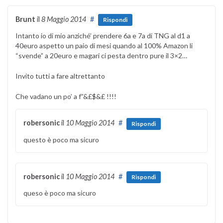
Brunt
il
8 Maggio 2014
#
Rispondi
Intanto io di mio anziché’ prendere 6a e 7a di TNG al d1 a
40euro aspetto un paio di mesi quando al 100% Amazon li
“svende” a 20euro e magari ci pesta dentro pure il 3×2…
Invito tutti a fare altrettanto
Che vadano un po’ a f”&£$&£ !!!!
robersonic
il
10 Maggio 2014
#
Rispondi
questo è poco ma sicuro
robersonic
il
10 Maggio 2014
#
Rispondi
queso è poco ma sicuro