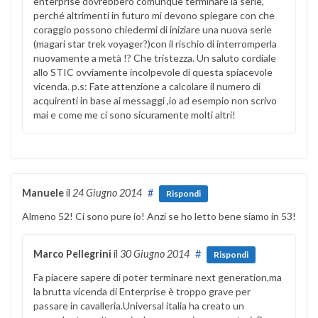
enterprise dovrebbero comunque terminare la serie,
perché altrimenti in futuro mi devono spiegare con che
coraggio possono chiedermi di iniziare una nuova serie
(magari star trek voyager?)con il rischio di interromperla
nuovamente a metà !? Che tristezza. Un saluto cordiale
allo STIC ovviamente incolpevole di questa spiacevole
vicenda. p.s: Fate attenzione a calcolare il numero di
acquirenti in base ai messaggi ,io ad esempio non scrivo
mai e come me ci sono sicuramente molti altri!
Manuele
il
24 Giugno 2014
#
Rispondi
Almeno 52! Ci sono pure io! Anzi se ho letto bene siamo in 53!
Marco Pellegrini
il
30 Giugno 2014
#
Rispondi
Fa piacere sapere di poter terminare next generation,ma
la brutta vicenda di Enterprise è troppo grave per
passare in cavalleria.Universal italia ha creato un