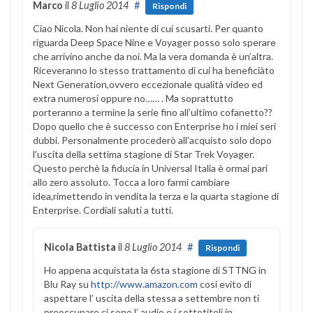
Marco
il
8 Luglio 2014
#
Rispondi
Ciao Nicola. Non hai niente di cui scusarti. Per quanto
riguarda Deep Space Nine e Voyager posso solo sperare
che arrivino anche da noi. Ma la vera domanda è un’altra.
Riceveranno lo stesso trattamento di cui ha beneficiàto
Next Generation,ovvero eccezionale qualità video ed
extra numerosi oppure no…… . Ma soprattutto
porteranno a termine la serie fino all’ultimo cofanetto??
Dopo quello che è successo con Enterprise ho i miei seri
dubbi. Personalmente procederò all’acquisto solo dopo
l’uscita della settima stagione di Star Trek Voyager.
Questo perchè la fiducia in Universal Italia è ormai pari
allo zero assoluto. Tocca a loro farmi cambiare
idea,rimettendo in vendita la terza e la quarta stagione di
Enterprise. Cordiali saluti a tutti.
Nicola Battista
il
8 Luglio 2014
#
Rispondi
Ho appena acquistata la 6sta stagione di STTNG in
Blu Ray su
http://www.amazon.com
cosi evito di
aspettare l’ uscita della stessa a settembre non ti
preoccupare ci sono l’ audio e i sottotitoli in