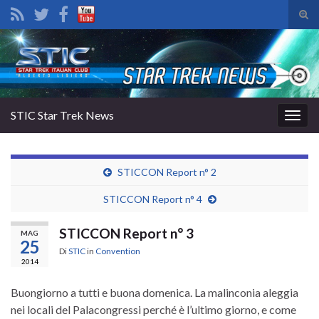
Atti
il
Search for:
mod
di
rice
STIC Star Trek News
Attiv
la
navig
STICCON Report n° 2
STICCON Report n° 4
STICCON Report n° 3
MAG
25
Di
STIC
in
Convention
2014
Buongiorno a tutti e buona domenica. La malinconia aleggia
nei locali del Palacongressi perché è l’ultimo giorno, e come