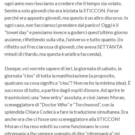
ogni anno non riusciamo a credere che il tempo sia volato.
Sembra solo giovedì che era iniziata la STICCON. Forse
perché era appunto giovedì, ma questo è un altro discorso. In
ogni caso, non facciamoci prendere dal panico! Oggi è il
“towel day” e pensiamo invece a goderci quest’ultimo giorno
assieme, riflettendo sulla vita, l’universo e tutto quanto. (Io
rifletto sul Frecciarossa di giovedì, che aveva SETTANTA
minuti di ritardo, ma questa è un’altra faccenda).
Dunque, voi vorrete sapere di ieri, la giornata di sabato, la
giornata “clou” di tutta la manifestazione (a proposito,
qualcuno sa cosa significa “clou”? Non ne ho la minima idea). È
successo di tutto, a partire dagli ospiti d’onore. Ad aprire le
trasmissioni, una “new entry” assoluta, e cioè James Moran,
sceneggiatore di “Doctor Who” e “Torchwood”, con la
splendida Chiara Codecà a fare la traduzione simultanea. Era
anche ora che ci fosse uno sceneggiatore alla STICCON!
Moran ci ha reso edotti su come funzionano le cose
oltremanica (ho sempre sognato di dire “oltremanica”, mi