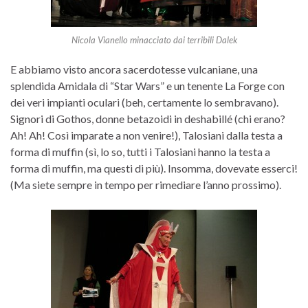
Nicola Vianello minacciato dai terribili Dalek
E abbiamo visto ancora sacerdotesse vulcaniane, una
splendida Amidala di “Star Wars” e un tenente La Forge con
dei veri impianti oculari (beh, certamente lo sembravano).
Signori di Gothos, donne betazoidi in deshabillé (chi erano?
Ah! Ah! Così imparate a non venire!), Talosiani dalla testa a
forma di muffin (sì, lo so, tutti i Talosiani hanno la testa a
forma di muffin, ma questi di più). Insomma, dovevate esserci!
(Ma siete sempre in tempo per rimediare l’anno prossimo).