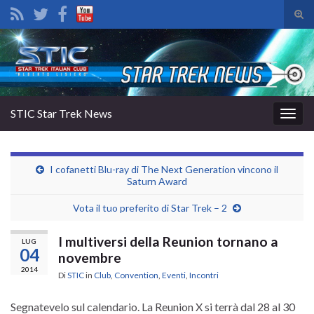
Atti
il
Search for:
mod
di
rice
STIC Star Trek News
Attiv
la
navig
I cofanetti Blu-ray di The Next Generation vincono il
Saturn Award
Vota il tuo preferito di Star Trek – 2
I multiversi della Reunion tornano a
LUG
04
novembre
2014
Di
STIC
in
Club
,
Convention
,
Eventi
,
Incontri
Segnatevelo sul calendario. La Reunion X si terrà dal 28 al 30