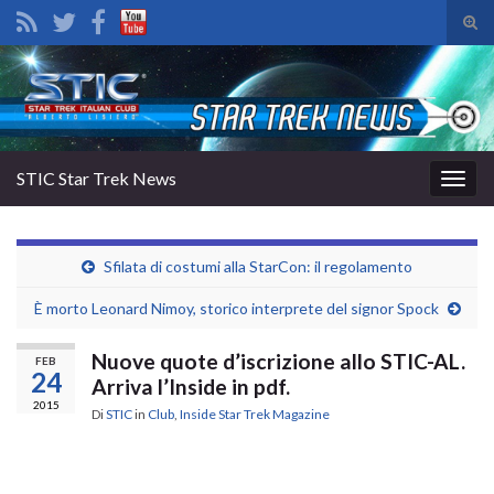
Atti
il
Search for:
mod
di
rice
STIC Star Trek News
Attiv
la
navig
Sfilata di costumi alla StarCon: il regolamento
È morto Leonard Nimoy, storico interprete del signor Spock
Nuove quote d’iscrizione allo STIC-AL.
FEB
24
Arriva l’Inside in pdf.
2015
Di
STIC
in
Club
,
Inside Star Trek Magazine