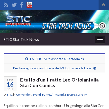
Atti
il
Search for:
mod
di
rice
STIC Star Trek News
Attiv
la
navig
Lo STIC-AL ti aspetta a Cartoomics
Per l’inaugurazione ufficiale del MUSEF arriva la Luna
E tutto d’un t-ratto Leo Ortolani alla
MAR
16
StarCon Comics
2016
Di
STIC
in
Convention
,
Eventi
,
Fumetti
,
Incontri
,
Mostre
,
Serie TV
Squillino le trombe, rullino i tamburi. Un geologo alla StarCon,