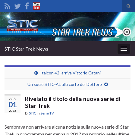
Atti
il
Search for:
mod
di
rice
STIC Star Trek News
Attiv
la
navig
Italcon 42: arriva Vittorio Catani
Un socio STIC-AL alla corte del Dottore
Rivelato il titolo della nuova serie di
APR
01
Star Trek
2016
Di
STIC
in
Serie TV
Sembrava non arrivare alcuna notizia sulla nuova serie di Star
Trek in programma per gennaio 2017 ma proprio nelle ultime