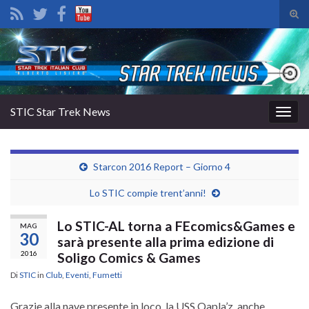
Atti
il
Search for:
mod
di
rice
STIC Star Trek News
Attiv
la
navig
Starcon 2016 Report – Giorno 4
Lo STIC compie trent’anni!
Lo STIC-AL torna a FEcomics&Games e
MAG
30
sarà presente alla prima edizione di
2016
Soligo Comics & Games
Di
STIC
in
Club
,
Eventi
,
Fumetti
Grazie alla nave presente in loco, la USS Qapla’z, anche