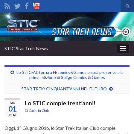
Atti
il
Search for:
mod
di
rice
STIC Star Trek News
Attiv
la
navig
Lo STIC-AL torna a FEcomics&Games e sarà presente alla
prima edizione di Soligo Comics & Games
STAR TREK: CINQUANT’ANNI NEL FUTURO
Lo STIC compie trent’anni!
GIU
01
Di
Carlo
in
Club
2016
Oggi, 1° Giugno 2016, lo Star Trek Italian Club compie