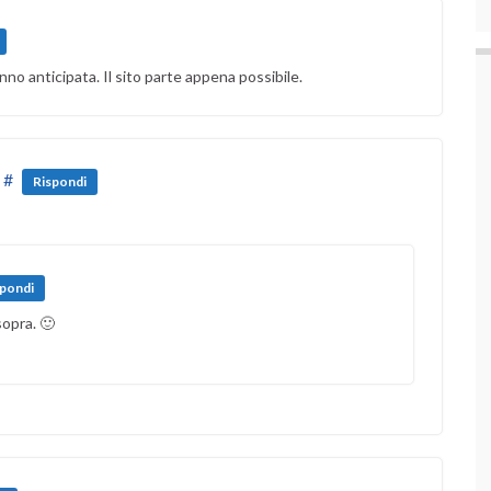
hanno anticipata. Il sito parte appena possibile.
#
Rispondi
spondi
sopra. 🙂