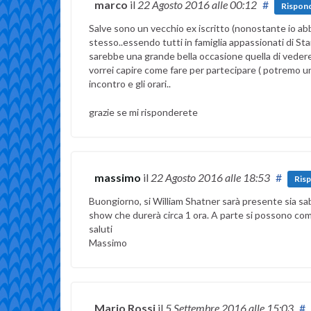
marco
il
22 Agosto 2016
alle 00:12
#
Rispond
Salve sono un vecchio ex iscritto (nonostante io ab
stesso..essendo tutti in famiglia appassionati di Star 
sarebbe una grande bella occasione quella di vedere 
vorrei capire come fare per partecipare ( potremo un 
incontro e gli orari..
grazie se mi risponderete
massimo
il
22 Agosto 2016
alle 18:53
#
Ris
Buongiorno, si William Shatner sarà presente sia sa
show che durerà circa 1 ora. A parte si possono co
saluti
Massimo
Mario Rossi
il
5 Settembre 2016
alle 15:03
#