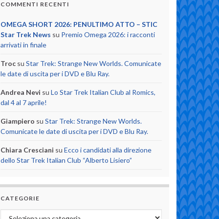
COMMENTI RECENTI
OMEGA SHORT 2026: PENULTIMO ATTO – STIC
Star Trek News
su
Premio Omega 2026: i racconti
arrivati in finale
Troc
su
Star Trek: Strange New Worlds. Comunicate
le date di uscita per i DVD e Blu Ray.
Andrea Nevi
su
Lo Star Trek Italian Club al Romics,
dal 4 al 7 aprile!
Giampiero
su
Star Trek: Strange New Worlds.
Comunicate le date di uscita per i DVD e Blu Ray.
Chiara Cresciani
su
Ecco i candidati alla direzione
dello Star Trek Italian Club “Alberto Lisiero”
CATEGORIE
Categorie