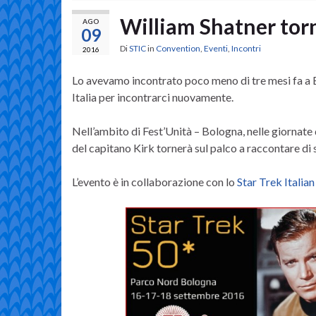
William Shatner torn
AGO
09
Di
STIC
in
Convention
,
Eventi
,
Incontri
2016
Lo avevamo incontrato poco meno di tre mesi fa a B
Italia per incontrarci nuovamente.
Nell’ambito di Fest’Unità – Bologna, nelle giornate
del capitano Kirk tornerà sul palco a raccontare di s
L’evento è in collaborazione con lo
Star Trek Italian