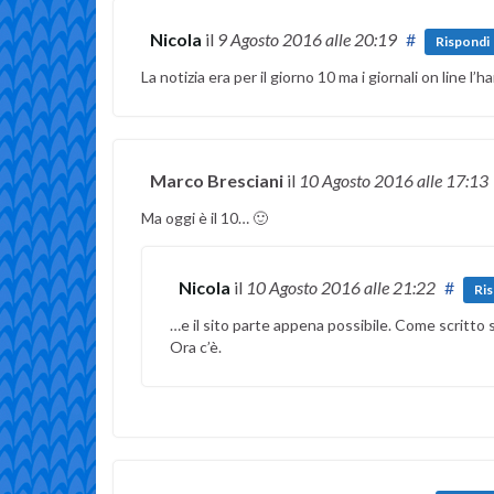
Nicola
il
9 Agosto 2016
alle 20:19
#
Rispondi
La notizia era per il giorno 10 ma i giornali on line l’
Marco Bresciani
il
10 Agosto 2016
alle 17:13
Ma oggi è il 10… 🙂
Nicola
il
10 Agosto 2016
alle 21:22
#
Ri
…e il sito parte appena possibile. Come scritto 
Ora c’è.