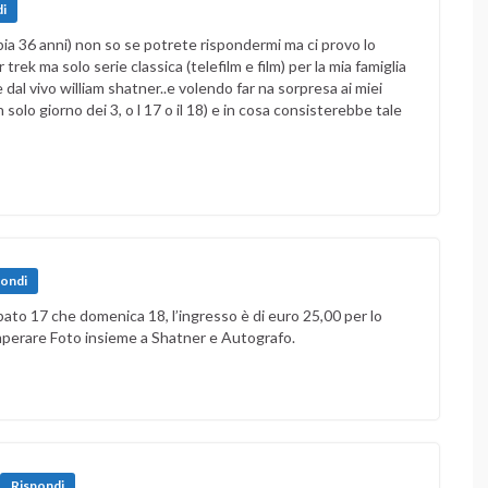
i
bia 36 anni) non so se potrete rispondermi ma ci provo lo
trek ma solo serie classica (telefilm e film) per la mia famiglia
dal vivo william shatner..e volendo far na sorpresa ai miei
solo giorno dei 3, o l 17 o il 18) e in cosa consisterebbe tale
pondi
bato 17 che domenica 18, l’ingresso è di euro 25,00 per lo
mperare Foto insieme a Shatner e Autografo.
Rispondi