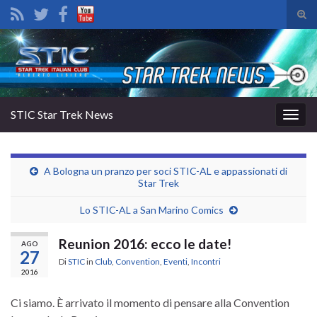
Atti
il
Search for:
mod
di
rice
STIC Star Trek News
Attiv
la
navig
A Bologna un pranzo per soci STIC-AL e appassionati di
Star Trek
Lo STIC-AL a San Marino Comics
Reunion 2016: ecco le date!
AGO
27
Di
STIC
in
Club
,
Convention
,
Eventi
,
Incontri
2016
Ci siamo. È arrivato il momento di pensare alla Convention