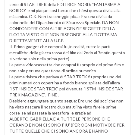
serie di STAR TREK della EDITRICE NORD: “FANTASMA A
BORDO” e mi piaque così tanto che chiesi questa divisa alla
mia amica. O.K. Non traccheggio più…: Era una divisa da
colonnello del Dipartimento di Sicurezza Speciale. DA NON
CONFONDERE CON ALTRE AGENZIE SEGRETE DELLA
FLOTTA VISTO CHE NON RISPONDE ALLA FLOTTA MA
DIRETTAMENTE ALLA U.F.P.
IL Primo gadget che comprai fu ,in realtà, tutte le parti
metalliche della giacca rossa dei film dal 2ndo al 7mo(in questo
si vedono solo nella prima parte).
La prima videocassetta che comprai fu proprio del primo film e
non solo per una questione di ordine numerico.
La prima rivista che parlava di STAR TREK fu proprio uno dei
primi numeri con copertina a fondo bianco spillata dell’allora
“IST-INSIDE STAR TREK” poi divenuta “ISTM-INSIDE STAR
TREK MAGAZINE”. -FINE .
Desidero aggiungere quanto segue: Ero uno dei soci che non
ha visto nascere il nostro club ma gli ha visto fare le prime
corse-se mi passate la metafora- e grazie ad
ALBERTO,GABRIELLA,E A TUTTE LE PERSONE CHE
C’ERANO E NON CI SONO PIU’ (PER OGNI MOTIVO) E PER
TUTTE QUELLE CHE CI SONO ANCORA E HANNO