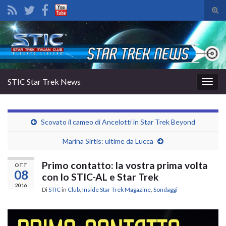
Atti
il
Search for:
mod
di
rice
STIC Star Trek News
Attiv
la
navig
Scovato il cameo di Ancelotti in Star Trek Beyond
Marina Sirtis: ultime da Lucca
Primo contatto: la vostra prima volta
OTT
08
con lo STIC-AL e Star Trek
2016
Di
STIC
in
Club
,
Inside Star Trek Magazine
,
Sondaggi