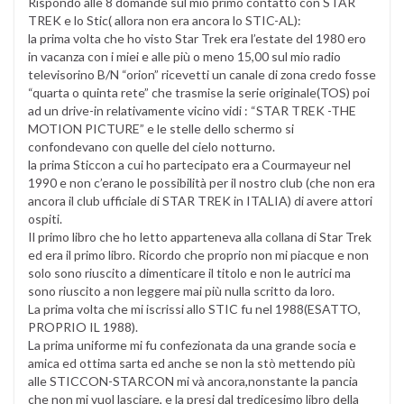
Rispondo alle 8 domande sul mio primo contatto con STAR
TREK e lo Stic( allora non era ancora lo STIC-AL):
la prima volta che ho visto Star Trek era l’estate del 1980 ero
in vacanza con i miei e alle più o meno 15,00 sul mio radio
televisorino B/N “orion” ricevetti un canale di zona credo fosse
“quarta o quinta rete” che trasmise la serie originale(TOS) poi
ad un drive-in relativamente vicino vidi : “STAR TREK -THE
MOTION PICTURE” e le stelle dello schermo si
confondevano con quelle del cielo notturno.
la prima Sticcon a cui ho partecipato era a Courmayeur nel
1990 e non c’erano le possibilità per il nostro club (che non era
ancora il club ufficiale di STAR TREK in ITALIA) di avere attori
ospiti.
Il primo libro che ho letto apparteneva alla collana di Star Trek
ed era il primo libro. Ricordo che proprio non mi piacque e non
solo sono riuscito a dimenticare il titolo e non le autrici ma
sono riuscito a non leggere mai più nulla scritto da loro.
La prima volta che mi iscrissi allo STIC fu nel 1988(ESATTO,
PROPRIO IL 1988).
La prima uniforme mi fu confezionata da una grande socia e
amica ed ottima sarta ed anche se non la stò mettendo più
alle STICCON-STARCON mi và ancora,nonstante la pancia
che non mi vuol lasciare, e la presi dal tredicesimo libro della