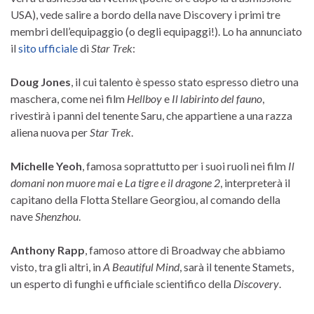
USA), vede salire a bordo della nave Discovery i primi tre
membri dell’equipaggio (o degli equipaggi!). Lo ha annunciato
il
sito ufficiale
di
Star Trek
:
Doug Jones
, il cui talento è spesso stato espresso dietro una
maschera, come nei film
Hellboy
e
Il labirinto del fauno
,
rivestirà i panni del tenente Saru, che appartiene a una razza
aliena nuova per
Star Trek
.
Michelle Yeoh
, famosa soprattutto per i suoi ruoli nei film
Il
domani non muore mai
e
La tigre e il dragone 2
, interpreterà il
capitano della Flotta Stellare Georgiou, al comando della
nave
Shenzhou
.
Anthony Rapp
, famoso attore di Broadway che abbiamo
visto, tra gli altri, in
A Beautiful Mind
, sarà il tenente Stamets,
un esperto di funghi e ufficiale scientifico della
Discovery
.