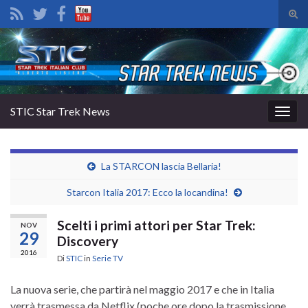
Atti
il
Search for:
mod
di
rice
STIC Star Trek News
Attiv
la
navig
La STARCON lascia Bellaria!
Starcon Italia 2017: Ecco la locandina!
Scelti i primi attori per Star Trek:
NOV
29
Discovery
2016
Di
STIC
in
Serie TV
La nuova serie, che partirà nel maggio 2017 e che in Italia
verrà trasmessa da Netflix (poche ore dopo la trasmissione