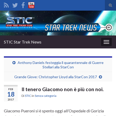
Atti
il
Search for:
mod
di
rice
STIC Star Trek News
Attiv
la
navig
Anthony Daniels festeggia il quarantennale di Guerre
Stellari alla StarCon
Grande Giove: Christopher Lloyd alla StarCon 2017
Il tenero Giacomo non è più con noi.
FEB
18
Di
STIC
in
Senza categoria
2017
Giacomo Pueroni si è spento oggi all’Ospedale di Gorizia