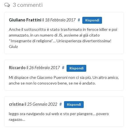
3 commenti
Giuliano Frattini
il
18 Febbraio 2017
#
Rispondi
Anche il sottoscritto è stato trasformato in feroce killer e poi
ammazzato, in un numero di JS, assieme al già citato
“Insegnante di religione”… Un’esperienza divertentissima!
Giulz
Riccardo
il
26 Febbraio 2017
#
Rispondi
Mi dispiace che Giacomo Pueroni non ci sia più. Un altro amico,
anche se non lo conoscevo bene, se ne è andato.
cristina
il
25 Gennaio 2022
#
Rispondi
leggo ora navigando sul web e sto per piangere… povero
ragazzo…