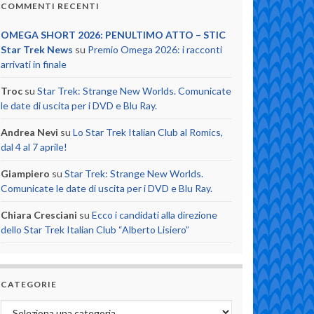
COMMENTI RECENTI
OMEGA SHORT 2026: PENULTIMO ATTO – STIC
Star Trek News
su
Premio Omega 2026: i racconti
arrivati in finale
Troc
su
Star Trek: Strange New Worlds. Comunicate
le date di uscita per i DVD e Blu Ray.
Andrea Nevi
su
Lo Star Trek Italian Club al Romics,
dal 4 al 7 aprile!
Giampiero
su
Star Trek: Strange New Worlds.
Comunicate le date di uscita per i DVD e Blu Ray.
Chiara Cresciani
su
Ecco i candidati alla direzione
dello Star Trek Italian Club “Alberto Lisiero”
CATEGORIE
Categorie