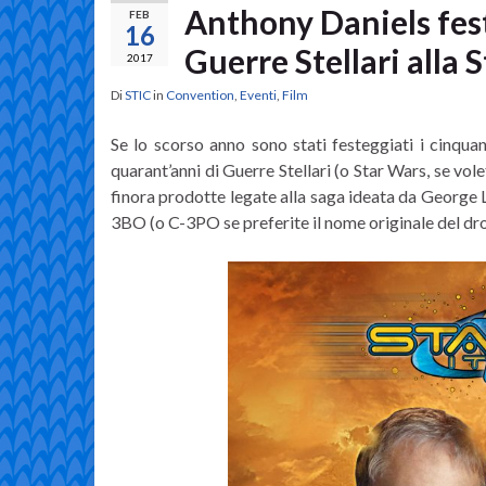
Anthony Daniels fest
FEB
16
Guerre Stellari alla 
2017
Di
STIC
in
Convention
,
Eventi
,
Film
Se lo scorso anno sono stati festeggiati i cinquan
quarant’anni di Guerre Stellari (o Star Wars, se volet
finora prodotte legate alla saga ideata da George L
3BO (o C-3PO se preferite il nome originale del dro