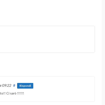
le 09:22
#
Rispondi
!! Ci sarò !!!!!!