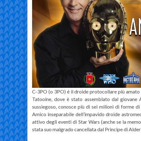
C-3PO (o 3PO) è il droide protocollare più amato 
Tatooine, dove è stato assemblato dal giovane A
sussiegoso, conosce più di sei milioni di forme d
Amico inseparabile dell’impavido droide astromec
attivo degli eventi di Star Wars (anche se la memoria
stata suo malgrado cancellata dal Principe di Alder