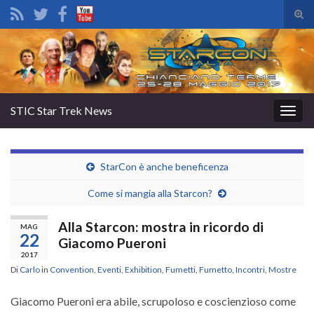
Atti
il
Search for:
mod
di
rice
STIC Star Trek News
Attiv
la
navig
StarCon è anche beneficenza
Come si mangia alla Starcon?
Alla Starcon: mostra in ricordo di
MAG
22
Giacomo Pueroni
2017
Di
Carlo
in
Convention
,
Eventi
,
Exhibition
,
Fumetti
,
Fumetto
,
Incontri
,
Mostre
Giacomo Pueroni era abile, scrupoloso e coscienzioso come