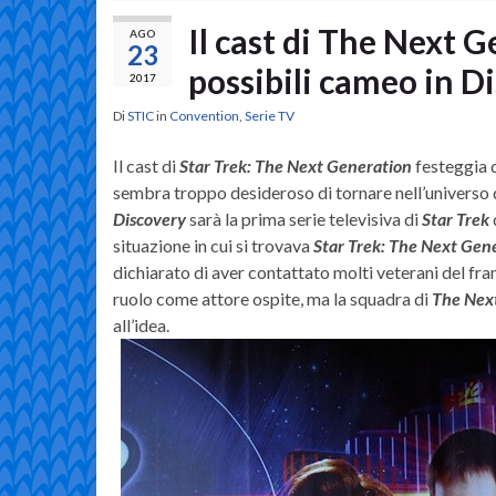
Il cast di The Next 
AGO
23
possibili cameo in D
2017
Di
STIC
in
Convention
,
Serie TV
Il cast di
Star Trek: The Next Generation
festeggia q
sembra troppo desideroso di tornare nell’universo 
Discovery
sarà la prima serie televisiva di
Star Trek
situazione in cui si trovava
Star Trek: The Next Gen
dichiarato di aver contattato molti veterani del fra
ruolo come attore ospite, ma la squadra di
The Nex
all’idea.