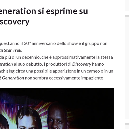
Generation si esprime su
iscovery
uest’anno il 30° anniversario dello show e il gruppo non
di
Star
Trek
.
da più di un decennio, che è approssimativamente la stessa
eration
al suo debutto. I produttori di
Discovery
hanno
nchising circa una possibile apparizione in un cameo o in un
t Generation
non sembra eccessivamente impaziente