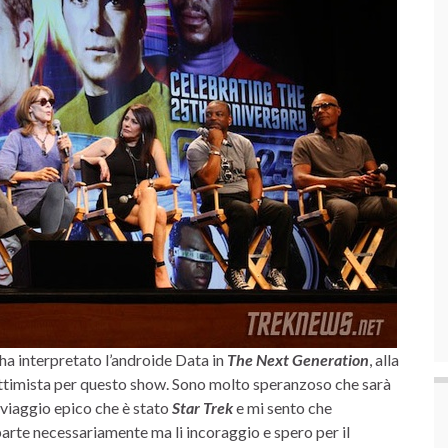
 ha interpretato l’androide Data in
The Next Generation
, alla
ottimista per questo show. Sono molto speranzoso che sarà
 viaggio epico che è stato
Star Trek
e mi sento che
arte necessariamente ma li incoraggio e spero per il