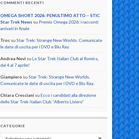
COMMENTI RECENTI
OMEGA SHORT 2026: PENULTIMO ATTO – STIC
Star Trek News
su
Premio Omega 2026: i racconti
arrivati in finale
Troc
su
Star Trek: Strange New Worlds. Comunicate
le date di uscita per i DVD e Blu Ray.
Andrea Nevi
su
Lo Star Trek Italian Club al Romics,
dal 4 al 7 aprile!
Giampiero
su
Star Trek: Strange New Worlds.
Comunicate le date di uscita per i DVD e Blu Ray.
Chiara Cresciani
su
Ecco i candidati alla direzione
dello Star Trek Italian Club “Alberto Lisiero”
CATEGORIE
Categorie