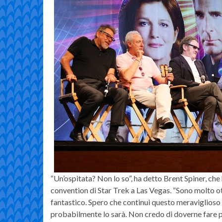
“Un’ospitata? Non lo so”, ha detto Brent Spiner, che
convention di Star Trek a Las Vegas. “Sono molto 
fantastico. Spero che continui questo meraviglioso
probabilmente lo sarà. Non credo di doverne fare p