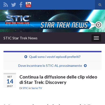
Atti
il
Search for:
mod
di
rice
STIC Star Trek News
Attiv
la
navig
Quali sono i vostri episodi preferiti?
Dove incontrare lo STIC-AL prossimamente
Continua la diffusione delle clip video
SET
14
di Star Trek: Discovery
2017
Di
STIC
in
Serie TV