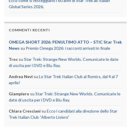
Ecco come si festeggiano i 60 anni di Star Trek all’Italian
Global Series 2026.
COMMENTI RECENTI
OMEGA SHORT 2026: PENULTIMO ATTO – STIC Star Trek
News
su
Premio Omega 2026: i racconti arrivati in finale
Troc
su
Star Trek: Strange New Worlds. Comunicate le date
di uscita per i DVD e Blu Ray.
Andrea Nevi
su
Lo Star Trek Italian Club al Romics, dal 4 al 7
aprile!
Giampiero
su
Star Trek: Strange New Worlds. Comunicate le
date di uscita per i DVD e Blu Ray.
Chiara Cresciani
su
Ecco i candidati alla direzione dello Star
Trek Italian Club “Alberto Lisiero”