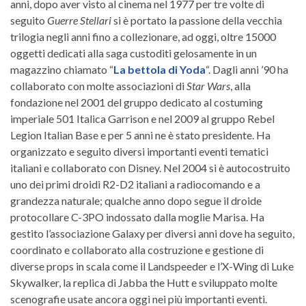
anni, dopo aver visto al cinema nel 1977 per tre volte di
seguito
Guerre Stellari
si è portato la passione della vecchia
trilogia negli anni fino a collezionare, ad oggi, oltre 15000
oggetti dedicati alla saga custoditi gelosamente in un
magazzino chiamato “
La bettola di Yoda
“. Dagli anni ’90 ha
collaborato con molte associazioni di
Star Wars
, alla
fondazione nel 2001 del gruppo dedicato al costuming
imperiale 501 Italica Garrison e nel 2009 al gruppo Rebel
Legion Italian Base e per 5 anni ne è stato presidente. Ha
organizzato e seguito diversi importanti eventi tematici
italiani e collaborato con Disney. Nel 2004 si è autocostruito
uno dei primi droidi R2-D2 italiani a radiocomando e a
grandezza naturale; qualche anno dopo segue il droide
protocollare C-3PO indossato dalla moglie Marisa. Ha
gestito l’associazione Galaxy per diversi anni dove ha seguito,
coordinato e collaborato alla costruzione e gestione di
diverse props in scala come il Landspeeder e l’X-Wing di Luke
Skywalker, la replica di Jabba the Hutt e sviluppato molte
scenografie usate ancora oggi nei più importanti eventi.