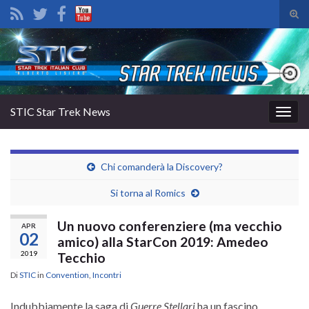
Atti
il
Search for:
mod
di
rice
STIC Star Trek News
Attiv
la
navig
Chi comanderà la Discovery?
Si torna al Romics
Un nuovo conferenziere (ma vecchio
APR
02
amico) alla StarCon 2019: Amedeo
2019
Tecchio
Di
STIC
in
Convention
,
Incontri
Indubbiamente la saga di
Guerre Stellari
ha un fascino