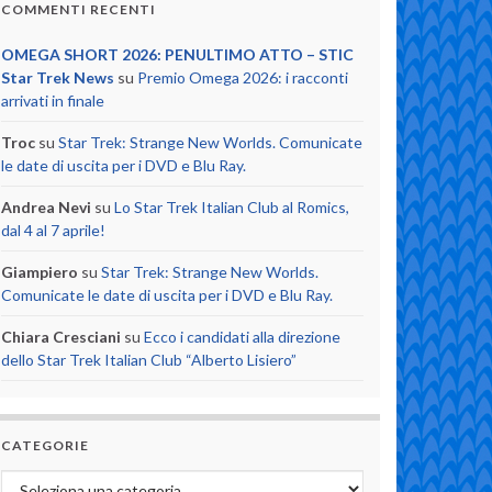
COMMENTI RECENTI
OMEGA SHORT 2026: PENULTIMO ATTO – STIC
Star Trek News
su
Premio Omega 2026: i racconti
arrivati in finale
Troc
su
Star Trek: Strange New Worlds. Comunicate
le date di uscita per i DVD e Blu Ray.
Andrea Nevi
su
Lo Star Trek Italian Club al Romics,
dal 4 al 7 aprile!
Giampiero
su
Star Trek: Strange New Worlds.
Comunicate le date di uscita per i DVD e Blu Ray.
Chiara Cresciani
su
Ecco i candidati alla direzione
dello Star Trek Italian Club “Alberto Lisiero”
CATEGORIE
Categorie