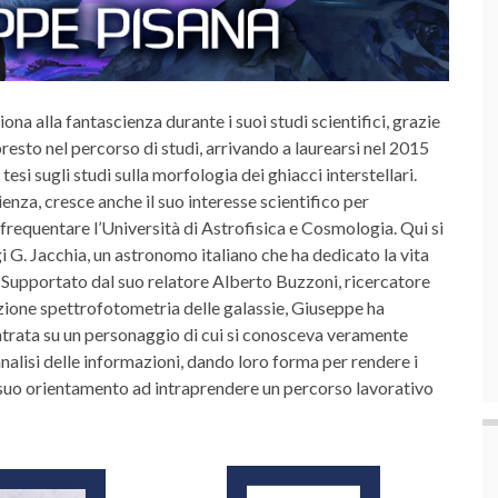
a alla fantascienza durante i suoi studi scientifici, grazie
 presto nel percorso di studi, arrivando a laurearsi nel 2015
tesi sugli studi sulla morfologia dei ghiacci interstellari.
nza, cresce anche il suo interesse scientifico per
 frequentare l’Università di Astrofisica e Cosmologia. Qui si
i G. Jacchia, un astronomo italiano che ha dedicato la vita
re. Supportato dal suo relatore Alberto Buzzoni, ricercatore
uzione spettrofotometria delle galassie, Giuseppe ha
centrata su un personaggio di cui si conosceva veramente
nalisi delle informazioni, dando loro forma per rendere i
il suo orientamento ad intraprendere un percorso lavorativo