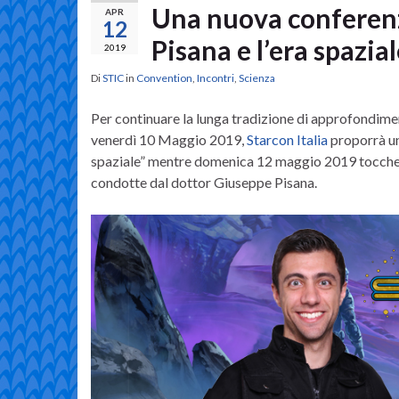
Una nuova conferenza
APR
12
Pisana e l’era spazia
2019
Di
STIC
in
Convention
,
Incontri
,
Scienza
Per continuare la lunga tradizione di approfondime
venerdì 10 Maggio 2019,
Starcon Italia
proporrà un’
spaziale” mentre domenica 12 maggio 2019 toccherà a
condotte dal dottor Giuseppe Pisana.