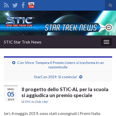
Atti
il
Search for:
mod
di
rice
STIC Star Trek News
Attiv
la
navig
Con Vince Tempera il Premio Lisiero si trasforma in un
razzomissile
StarCon 2019: Si comincia!
Il progetto dello STIC-AL per la scuola
MAG
05
si aggiudica un premio speciale
2019
Di
STIC
in
Club
,
Libri
Ieri, 4 maggio 2019, sono stati consegnati i Premi Italia