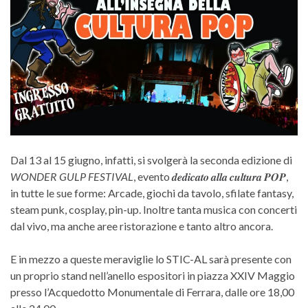
Dal 13 al 15 giugno, infatti, si svolgerà la seconda edizione di
WONDER GULP FESTIVAL
, evento 𝒅𝒆𝒅𝒊𝒄𝒂𝒕𝒐 𝒂𝒍𝒍𝒂 𝒄𝒖𝒍𝒕𝒖𝒓𝒂 𝑷𝑶𝑷,
in tutte le sue forme: Arcade, giochi da tavolo, sfilate fantasy,
steam punk, cosplay, pin-up. Inoltre tanta musica con concerti
dal vivo, ma anche aree ristorazione e tanto altro ancora.
E in mezzo a queste meraviglie lo STIC-AL sarà presente con
un proprio stand nell’anello espositori in piazza XXIV Maggio
presso l’Acquedotto Monumentale di Ferrara, dalle ore 18,00