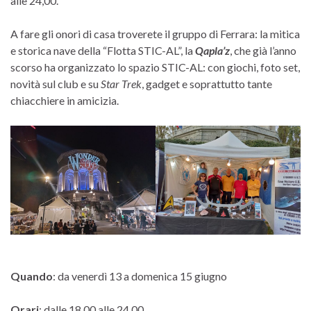
alle 24,00.
A fare gli onori di casa troverete il gruppo di Ferrara: la mitica
e storica nave della “Flotta STIC-AL”, la
Qapla’z
, che già l’anno
scorso ha organizzato lo spazio STIC-AL: con giochi, foto set,
novità sul club e su
Star Trek
, gadget e soprattutto tante
chiacchiere in amicizia.
Quando
: da venerdì 13 a domenica 15 giugno
Orari
: dalle 18,00 alle 24,00