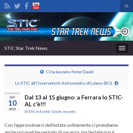
Atti
il
Search for:
mod
di
rice
STIC Star Trek News
Attiv
la
navig
Ci ha lasciato Peter David
Lo STIC all’Osservatorio Astronomico di Loiano (BO)
Dal 13 al 15 giugno: a Ferrara lo STIC-
GIU
10
AL c’è!!!
2025
Di
STIC
in
Eventi
,
Giochi
,
Incontri
Con l’approssimarsi dell’estate solitamente ci prendiamo
anche noi qualche periodo di vacanza, ma l’estate non è