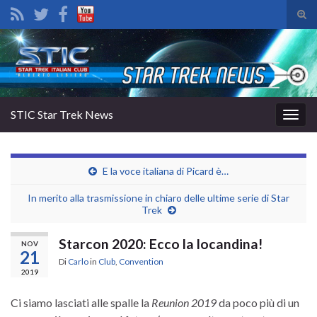
Atti
il
Search for:
mod
di
rice
STIC Star Trek News
Attiv
la
navig
E la voce italiana di Picard è…
In merito alla trasmissione in chiaro delle ultime serie di Star
Trek
Starcon 2020: Ecco la locandina!
NOV
21
Di
Carlo
in
Club
,
Convention
2019
Ci siamo lasciati alle spalle la
Reunion 2019
da poco più di un