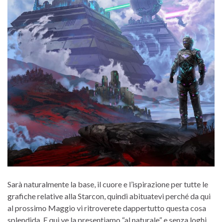
Sarà naturalmente la base, il cuore e l’ispirazione per tutte le
grafiche relative alla Starcon, quindi abituatevi perché da qui
al prossimo Maggio vi ritroverete dappertutto questa cosa
splendida. E qui ve la presentiamo “al naturale” e senza loghi,