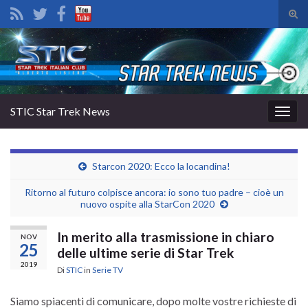
Atti
il
Search for:
mod
di
rice
STIC Star Trek News
Attiv
la
navig
Starcon 2020: Ecco la locandina!
Ritorno al futuro colpisce ancora: io sono tuo padre – cioè un
nuovo ospite alla StarCon 2020
In merito alla trasmissione in chiaro
NOV
25
delle ultime serie di Star Trek
2019
Di
STIC
in
Serie TV
Siamo spiacenti di comunicare, dopo molte vostre richieste di