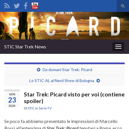
Atti
il
Search for:
mod
di
rice
STIC Star Trek News
Attiv
la
navig
Da domani Star Trek: Picard
Lo STIC-AL al Nerd Show di Bologna
Star Trek: Picard visto per voi (contiene
GEN
23
spoiler)
2020
Di
STIC
in
Serie TV
Se poco fa abbiamo presentato le impressioni di Marcello
Rossi all’anteprima di
Star Trek: Picard
tenutasi a Roma, ecco