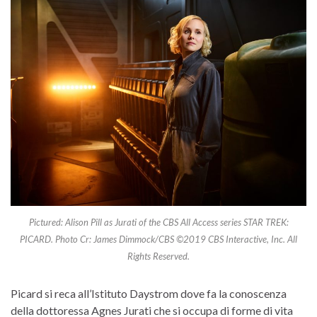
Pictured: Alison Pill as Jurati of the CBS All Access series STAR TREK:
PICARD. Photo Cr: James Dimmock/CBS ©2019 CBS Interactive, Inc. All
Rights Reserved.
Picard si reca all’Istituto Daystrom dove fa la conoscenza
della dottoressa Agnes Jurati che si occupa di forme di vita