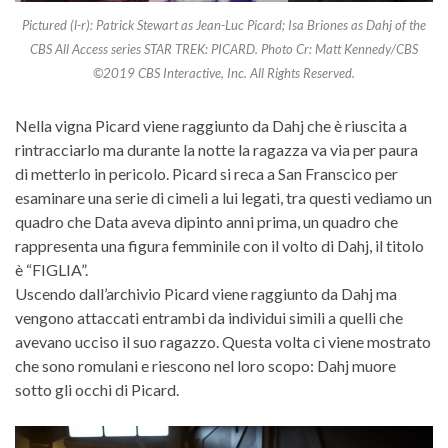
Pictured (l-r): Patrick Stewart as Jean-Luc Picard; Isa Briones as Dahj of the
CBS All Access series STAR TREK: PICARD. Photo Cr: Matt Kennedy/CBS
©2019 CBS Interactive, Inc. All Rights Reserved.
Nella vigna Picard viene raggiunto da Dahj che è riuscita a
rintracciarlo ma durante la notte la ragazza va via per paura
di metterlo in pericolo. Picard si reca a San Franscico per
esaminare una serie di cimeli a lui legati, tra questi vediamo un
quadro che Data aveva dipinto anni prima, un quadro che
rappresenta una figura femminile con il volto di Dahj, il titolo
è “FIGLIA”.
Uscendo dall’archivio Picard viene raggiunto da Dahj ma
vengono attaccati entrambi da individui simili a quelli che
avevano ucciso il suo ragazzo. Questa volta ci viene mostrato
che sono romulani e riescono nel loro scopo: Dahj muore
sotto gli occhi di Picard.