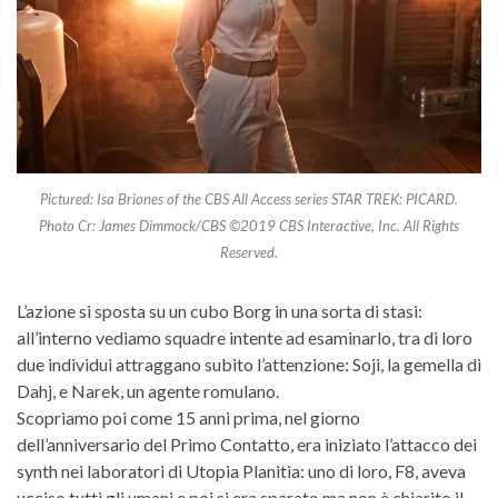
Pictured: Isa Briones of the CBS All Access series STAR TREK: PICARD.
Photo Cr: James Dimmock/CBS ©2019 CBS Interactive, Inc. All Rights
Reserved.
L’azione si sposta su un cubo Borg in una sorta di stasi:
all’interno vediamo squadre intente ad esaminarlo, tra di loro
due individui attraggano subito l’attenzione: Soji, la gemella di
Dahj, e Narek, un agente romulano.
Scopriamo poi come 15 anni prima, nel giorno
dell’anniversario del Primo Contatto, era iniziato l’attacco dei
synth nei laboratori di Utopia Planitia: uno di loro, F8, aveva
ucciso tutti gli umani e poi si era sparato ma non è chiarito il