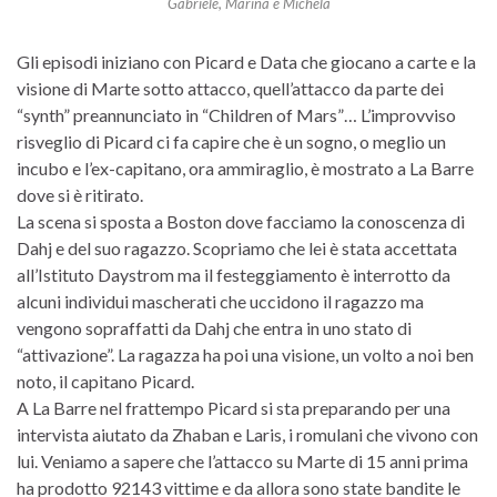
Gabriele, Marina e Michela
Gli episodi iniziano con Picard e Data che giocano a carte e la
visione di Marte sotto attacco, quell’attacco da parte dei
“synth” preannunciato in “Children of Mars”… L’improvviso
risveglio di Picard ci fa capire che è un sogno, o meglio un
incubo e l’ex-capitano, ora ammiraglio, è mostrato a La Barre
dove si è ritirato.
La scena si sposta a Boston dove facciamo la conoscenza di
Dahj e del suo ragazzo. Scopriamo che lei è stata accettata
all’Istituto Daystrom ma il festeggiamento è interrotto da
alcuni individui mascherati che uccidono il ragazzo ma
vengono sopraffatti da Dahj che entra in uno stato di
“attivazione”. La ragazza ha poi una visione, un volto a noi ben
noto, il capitano Picard.
A La Barre nel frattempo Picard si sta preparando per una
intervista aiutato da Zhaban e Laris, i romulani che vivono con
lui. Veniamo a sapere che l’attacco su Marte di 15 anni prima
ha prodotto 92143 vittime e da allora sono state bandite le