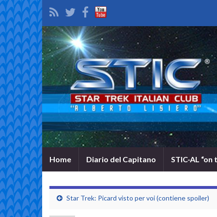
Home
Diario del Capitano
STIC-AL “on 
Star Trek: Picard visto per voi (contiene spoiler)