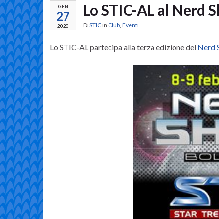
Lo STIC-AL al Nerd 
GEN
27
Di
STIC
in
Club
,
Eventi
2020
Lo STIC-AL partecipa alla terza edizione del
Nerd 