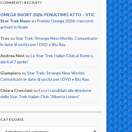
COMMENTI RECENTI
OMEGA SHORT 2026: PENULTIMO ATTO – STIC
Star Trek News
su
Premio Omega 2026: i racconti
arrivati in finale
Troc
su
Star Trek: Strange New Worlds. Comunicate
le date di uscita per i DVD e Blu Ray.
Andrea Nevi
su
Lo Star Trek Italian Club al Romics,
dal 4 al 7 aprile!
Giampiero
su
Star Trek: Strange New Worlds.
Comunicate le date di uscita per i DVD e Blu Ray.
Chiara Cresciani
su
Ecco i candidati alla direzione
dello Star Trek Italian Club “Alberto Lisiero”
CATEGORIE
Categorie