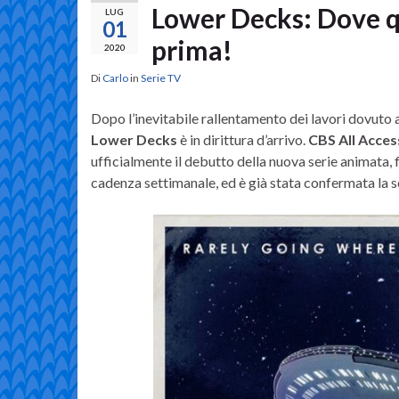
Lower Decks: Dove q
LUG
01
prima!
2020
Di
Carlo
in
Serie TV
Dopo l’inevitabile rallentamento dei lavori dovuto 
Lower Decks
è in dirittura d’arrivo.
CBS All Acces
ufficialmente il debutto della nuova serie animata, 
cadenza settimanale, ed è già stata confermata la 