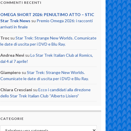
COMMENTI RECENTI
OMEGA SHORT 2026: PENULTIMO ATTO – STIC
Star Trek News
su
Premio Omega 2026: i racconti
arrivati in finale
Troc
su
Star Trek: Strange New Worlds. Comunicate
le date di uscita per i DVD e Blu Ray.
Andrea Nevi
su
Lo Star Trek Italian Club al Romics,
dal 4 al 7 aprile!
Giampiero
su
Star Trek: Strange New Worlds.
Comunicate le date di uscita per i DVD e Blu Ray.
Chiara Cresciani
su
Ecco i candidati alla direzione
dello Star Trek Italian Club “Alberto Lisiero”
CATEGORIE
Categorie