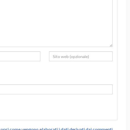
opri come vengono elaborati i dati derivati dai commenti
.